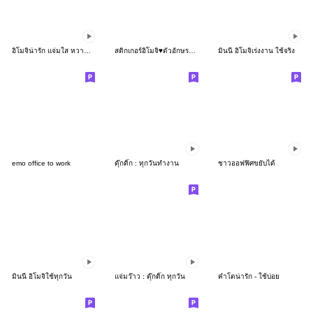
อิโมจิน่ารัก แจ่มใส หวานๆค่า
สติกเกอร์อิโมจิ♥ตัวอักษรชัดเจน
มินนี่ อิโมจิเร่งงาน ใช้จริง
emo office to work
ดุ๊กดิ๊ก : ทุกวันทำงาน
ชาวออฟฟิศขยับได้
มินนี่ อิโมจิใช้ทุกวัน
แจ่มว๊าว : ดุ๊กดิ๊ก ทุกวัน
คำโตน่ารัก - ใช้บ่อย