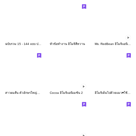
ฉบับรวม 15 - 144 แบบ ประกาศ ไอคอน อิโมจิ
หัวข้อทำงาน อิโมจิสีหวาน
Ms. RedBean อิโมจิแอนิเมชัน
สาวผมสั้น ตัวอักษรใหญ่ใช้ได้ในทุกวัน♪
Cocoa อิโมจิแอนิเมชัน 2
อิโมจิเต็มไปด้วยแมว♥ใช้ได้ทุกวัน