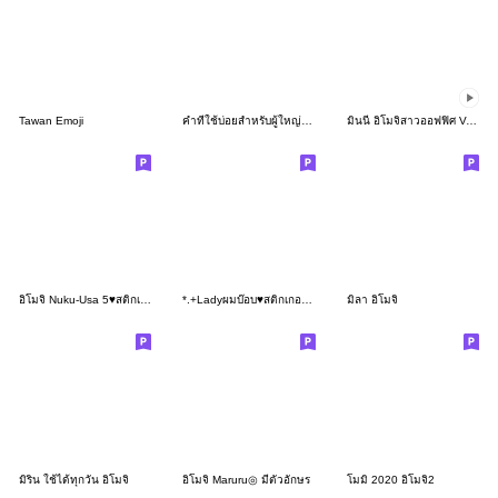
Tawan Emoji
คำที่ใช้บ่อยสำหรับผู้ใหญ่♥พิสตาชีโอ
มินนี่ อิโมจิสาวออฟฟิศ Ver.ลูกค้า
อิโมจิ Nuku-Usa 5♥สติกเกอร์เล็ก*คำสุภาพ
*.+Ladyผมบ๊อบ♥สติกเกอร์เล็ก+.*
มิลา อิโมจิ
มิริน ใช้ได้ทุกวัน อิโมจิ
อิโมจิ Maruru◎ มีตัวอักษร
โมมิ 2020 อิโมจิ2