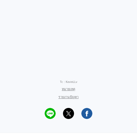
Tc : KevinLLv
หมายเหตุ
รายงานปัญหา