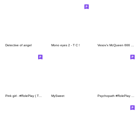
Detective of angel
Mono eyes 2 - T C !
Vesov'x McQueen 666 - Emoji
Pink girl - #RolePlay ( T C ! )
MySweet
Psychopath #RolePlay - T C !