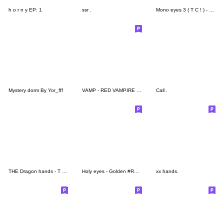
h o r n y EP: 1
ssr .
Mono eyes 3 ( T C ! ) - Emoji
Mystery dorm By Yor_fff
VAMP - RED VAMPIRE #RolePlay ( T C ! )
Call .
THE Dragon hands - T C ! [ Demiums'x ]
Holy eyes - Golden #RolePlay ( T C ! )
xx hands.