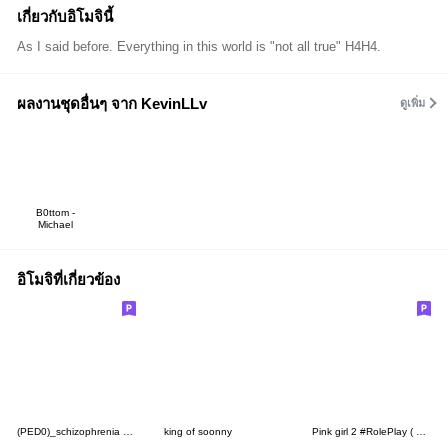
เกี่ยวกับอิโมจินี้
As I said before. Everything in this world is "not all true" H4H4.
ผลงานชุดอื่นๆ จาก KevinLLv
ดูเพิ่ม
B0ttom -
Michael
อิโมจิที่เกี่ยวข้อง
(PED0)_schizophrenia #RolePlay - T C !
king of soonny
Pink girl 2 #RolePlay ( T C ! )