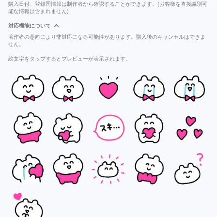
購入日付、登録国情報は制作者から確認することができます。(お客様を直接識別可
能な情報は含まれません)
対応機能について
著作者の意向により非対応になる可能性があります。購入後のキャンセルはできま
せん。
絵文字をタップするとプレビューが表示されます。