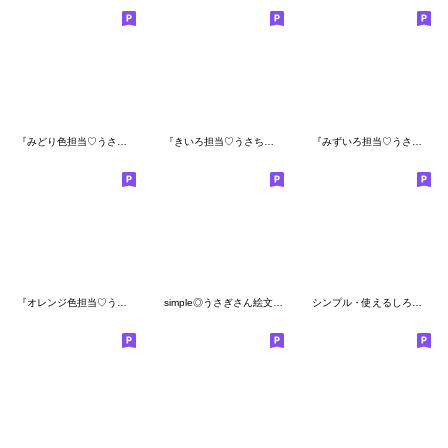
『みどり色担当♡うさちゃん』
『きいろ担当♡うさちゃん』
『みずいろ担当♡うさちゃん』
『オレンジ色担当♡うさちゃん』
simple◎うさぎさん絵文字 #1
シンプル・使えるしろもち絵文字♡