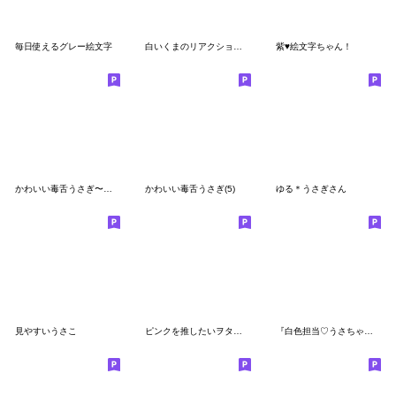
毎日使えるグレー絵文字
白いくまのリアクション絵文字
紫♥絵文字ちゃん！
かわいい毒舌うさぎ〜圧をかける(4)
かわいい毒舌うさぎ(5)
ゆる＊うさぎさん
見やすいうさこ
ピンクを推したいヲタククマ
『白色担当♡うさちゃん』