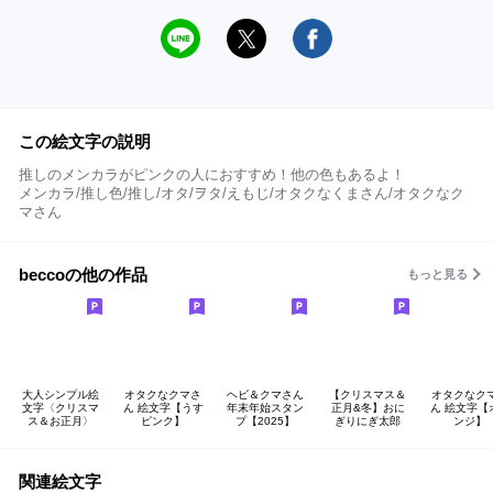
この絵文字の説明
推しのメンカラがピンクの人におすすめ！他の色もあるよ！
メンカラ/推し色/推し/オタ/ヲタ/えもじ/オタクなくまさん/オタクなク
マさん
beccoの他の作品
もっと見る
大人シンプル絵
オタクなクマさ
ヘビ＆クマさん
【クリスマス＆
オタクなク
文字〈クリスマ
ん 絵文字【うす
年末年始スタン
正月&冬】おに
ん 絵文字【
ス＆お正月〉
ピンク】
プ【2025】
ぎりにぎ太郎
ンジ】
関連絵文字