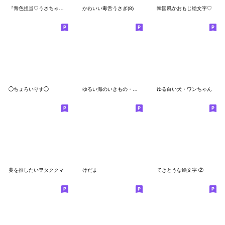
『青色担当♡うさちゃん』
かわいい毒舌うさぎ(8)
韓国風かおもじ絵文字♡
◯ちょろいりす◯
ゆるい海のいきもの・夏絵文字
ゆる白い犬・ワンちゃん
黄を推したいヲタククマ
けだま
てきとうな絵文字 ②