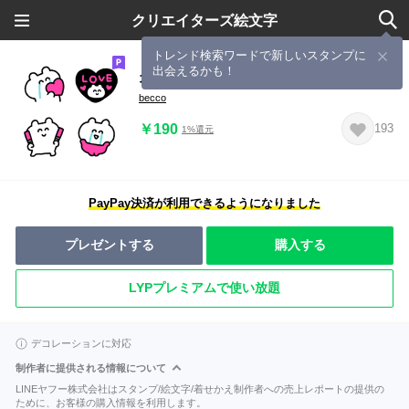
クリエイターズ絵文字
トレンド検索ワードで新しいスタンプに
出会えるかも！
オタクなクマさん 絵文字【ピンク】
becco
￥190
193
1%還元
PayPay決済が利用できるようになりました
プレゼントする
購入する
LYPプレミアムで使い放題
デコレーションに対応
制作者に提供される情報について
LINEヤフー株式会社はスタンプ/絵文字/着せかえ制作者への売上レポートの提供の
ために、お客様の購入情報を利用します。