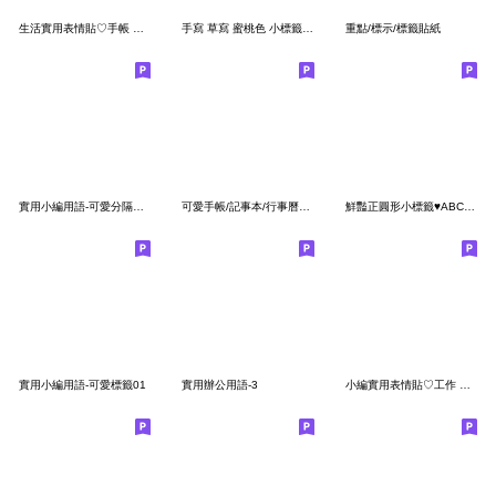
生活實用表情貼♡手帳 日常 工作 可愛 簡約
手寫 草寫 蜜桃色 小標籤 英文 數字 字母
重點/標示/標籤貼紙
實用小編用語-可愛分隔線01
可愛手帳/記事本/行事曆標籤靜態貼紙
鮮豔正圓形小標籤♥ABC 123 英文 數字 字母
實用小編用語-可愛標籤01
實用辦公用語-3
小編實用表情貼♡工作 生活 手帳 可愛 簡約