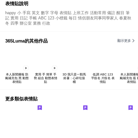
表情貼說明
happy 小 手寫 英文 數字 字母 表情貼 上班工作 活動常用 備註 醒目 筆
記 實用 日記 手帳 ABC 123 小標籤 毎日 情侶朋友同事同學家人 春夏秋
冬 四季 辦公室 業務 行政
365Luma的其他作品
顯示更多
本人新聞播報 防
實用 手 簡單 手
3D 我只是一顆馬
低調 ABC 123
本人新聞播報
颱補充包 黑 動態
勢 組合 動態表情
鈴薯：心碎垃圾
平假名 片假名 表
颱補充包 藍
表情貼
貼
桶
情貼
表情貼
更多類似表情貼