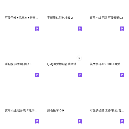
可愛手帳✦記事本✦行事曆標籤貼紙
手帳重點彩色標籤 2
實用小編用語-可愛標籤03
重點提示標籤貼紙13
QxQ可愛標籤符號半透明♥0-9數字動態表情貼
英文字母ABC106+可愛貼紙
實用小編用語-馬卡龍字母數字2
顏色數字 0-9
可愛的標籤 工作/群組/賣家/活動