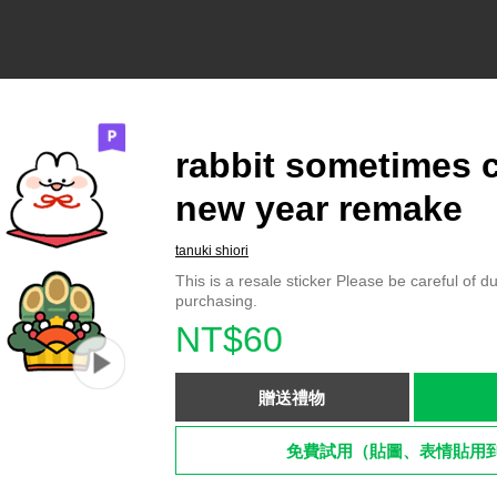
rabbit sometimes c
new year remake
tanuki shiori
This is a resale sticker Please be careful of d
purchasing.
NT$60
贈送禮物
免費試用（貼圖、表情貼用