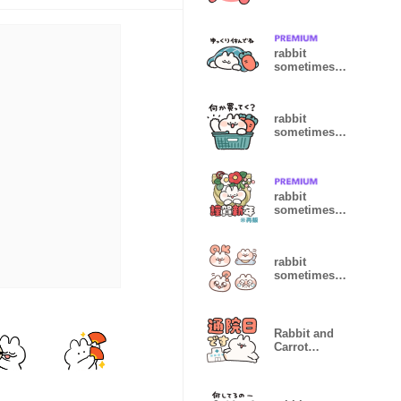
carrot no text
12
rabbit
sometimes
carrot Kind
words
rabbit
sometimes
carrot for
couple
rabbit
sometimes
carrot new
year(Resale)
rabbit
sometimes
carrot baby
Rabbit and
Carrot
Hospital