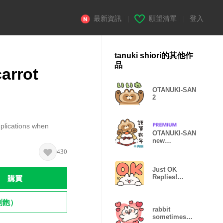
最新資訊
|
願望清單
|
登入
tanuki shiori的其他作
品
arrot
OTANUKI-SAN
2
uplications when
OTANUKI-SAN
new
year(Resale)
430
Just OK
購買
Replies!
Rabbit
Sometimes
Carrot
到飽）
rabbit
sometimes