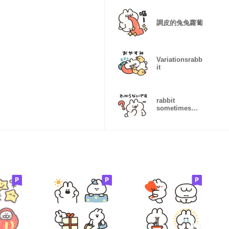
Year
調皮的兔兔蘿蔔
Variationsrabb
it
rabbit
sometimes
carrot
japanese3