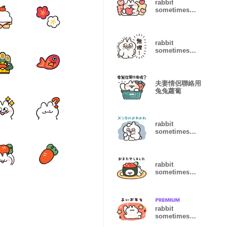
rabbit
sometimes
carrot(Lots of
hearts)2
rabbit
sometimes
carrot Just
kidding11
夫妻情侶聯絡用
兔兔蘿蔔
rabbit
sometimes
carrot (Not
well)
rabbit
sometimes
carrot food
costumes
rabbit
sometimes
carrot New