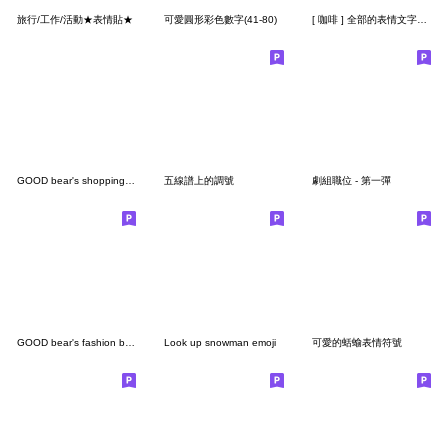
旅行/工作/活動★表情貼★
可愛圓形彩色數字(41-80)
[ 咖啡 ] 全部的表情文字基本安排
GOOD bear's shopping emoji; commodities
五線譜上的調號
劇組職位 - 第一彈
GOOD bear's fashion book emoji
Look up snowman emoji
可愛的蛞蝓表情符號