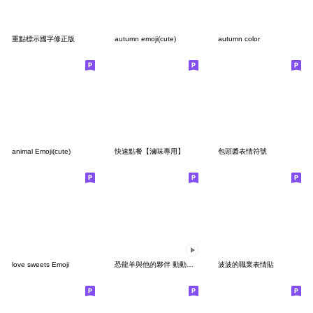
重點標示國字修正版
autumn emoji(cute)
autumn color
animal Emoji(cute)
快速點餐【滷味專用】
包頭醬表情符號
love sweets Emoji
恐龍羊與他的夥伴 動動表情貼 4
波波的職業表情貼