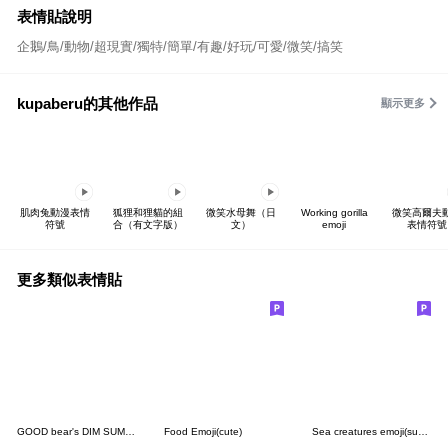
表情貼說明
企鵝/鳥/動物/超現實/獨特/簡單/有趣/好玩/可愛/微笑/搞笑
kupaberu的其他作品
顯示更多
肌肉兔動漫表情
狐狸和狸貓的組
微笑水母舞（日
Working gorilla
微笑高爾夫
符號
合（有文字版）
文）
emoji
表情符號
更多類似表情貼
GOOD bear's DIM SUM BAR emoji
Food Emoji(cute)
Sea creatures emoji(summer)