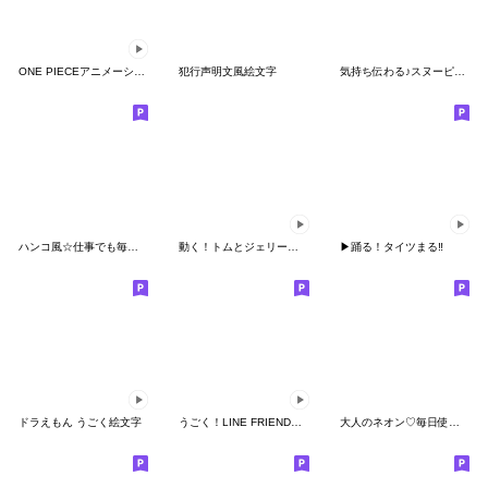
ONE PIECEアニメーション絵文字
犯行声明文風絵文字
気持ち伝わる♪スヌーピー絵文字
ハンコ風☆仕事でも毎日使いやすい即答印鑑
動く！トムとジェリー絵文字
▶︎踊る！タイツまる‼︎
ドラえもん うごく絵文字
うごく！LINE FRIENDS minini 絵文字
大人のネオン♡毎日使えるしろまるの絵文字