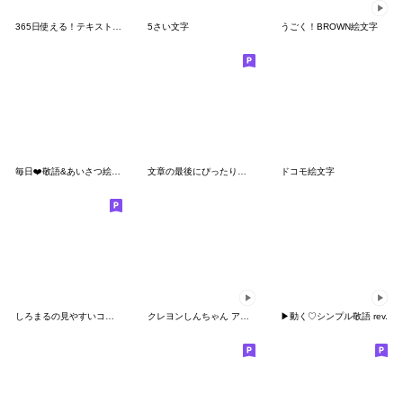
365日使える！テキスト絵文字（敬語）
5さい文字
うごく！BROWN絵文字
毎日❤️敬語&あいさつ絵文字
文章の最後にぴったり使える♥万能な絵文字
ドコモ絵文字
しろまるの見やすいコメント付き絵文字
クレヨンしんちゃん アニメーション絵文字
▶︎動く♡シンプル敬語 rev.