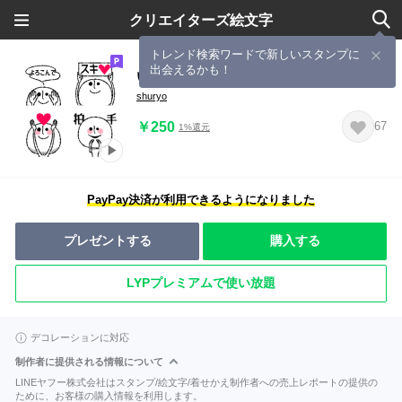
クリエイターズ絵文字
トレンド検索ワードで新しいスタンプに
出会えるかも！
いいひと絵文字
shuryo
￥250
67
1%還元
PayPay決済が利用できるようになりました
プレゼントする
購入する
LYPプレミアムで使い放題
デコレーションに対応
制作者に提供される情報について
LINEヤフー株式会社はスタンプ/絵文字/着せかえ制作者への売上レポートの提供の
ために、お客様の購入情報を利用します。