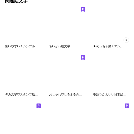
関連絵文字
使いやすい！シンプル絵文字
ちいかわ絵文字
▶︎めっちゃ動くマン。
デカ文字♡スタンプ絵文字
おしゃれ♡しろまるの毎日使える絵文字
敬語♡かわいい日常絵文字