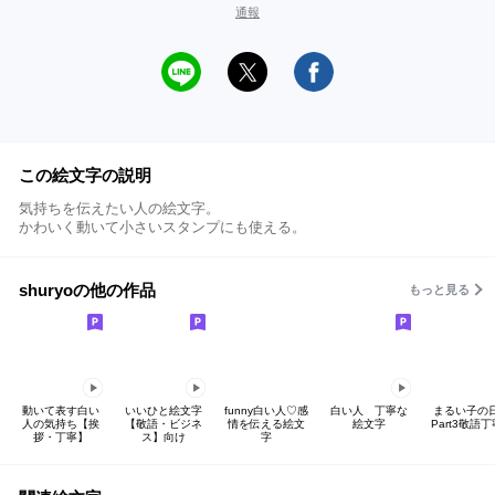
通報
この絵文字の説明
気持ちを伝えたい人の絵文字。
かわいく動いて小さいスタンプにも使える。
shuryoの他の作品
もっと見る
動いて表す白い
いいひと絵文字
funny白い人♡感
白い人 丁寧な
まるい子の
人の気持ち【挨
【敬語・ビジネ
情を伝える絵文
絵文字
Part3敬語
拶・丁寧】
ス】向け
字