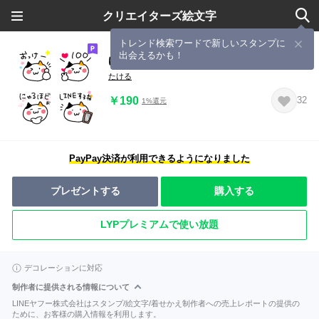
クリエイターズ絵文字
トレンド検索ワードで新しいスタンプに
出会えるかも！
ゆるみけねこ☆絵文字12(らくがき)
たける
￥190
32
1%還元
PayPay決済が利用できるようになりました
プレゼントする
購入する
LYPプレミアムで使い放題
デコレーションに対応
制作者に提供される情報について
LINEヤフー株式会社はスタンプ/絵文字/着せかえ制作者への売上レポートの提供の
ために、お客様の購入情報を利用します。