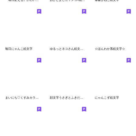
毎日にゃんこ絵文字
ゆるっとネコさん絵文字２
☆ほんわか系絵文字☆
まいにち♡くすみカラーの冬ねこ絵文字
顔文字うさぎとふきだしの絵文字
にゃんこず絵文字