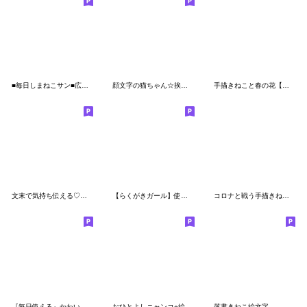
■毎日しまねこサン■広島編
顔文字の猫ちゃん☆挨拶&表情いろいろ
手描きねこと春の花【絵文字】
文末で気持ち伝える♡シンプルひよこ絵文字
【らくがきガール】使いやすい絵文字2
コロナと戦う手描きねこ３
『毎日使える』かわいいうさぎ絵文字
おひとよしニャンコ⭐︎絵文字
落書きねこ絵文字