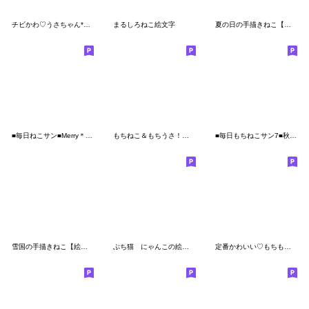
チビかわ♡うさちゃん*文字付き*
まるしろねこ絵文字
夏の日の手描きねこ【絵文字】
■毎日ねこサン■Merry＊Christmas■
もちねこ＆もちうさ！美味しいご飯♪絵文字
■毎日もちねこサン7■秋冬2020
雪国の手描きねこ【絵文字】
ぶち猫 にゃんこの絵文字
定番かわいい♡もちもちインコ【文字あり】