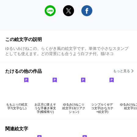
この絵文字の説明
ゆるいみけねこの、らくがき風の絵文字です。単体で小さなスタンプ
としても使えます。どの背景にも合うよう白フチ付。猫/ネコ
たけるの他の作品
もっと見る
ももぶぅの絵文
お正月に使えそ
ゆるみけねこ☆
シンプルくせデ
ゆるみけね
字7(文字なし)
うな手書き筆文
絵文字13(リアク
コ文字(かなカナ
絵文字11
字(模様有り)
ション)
+絵文字)
関連絵文字