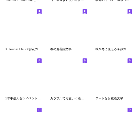
✳︎Fleur et Fleur✳︎お花の絵文字Ⅱ
春のお花絵文字
秋＆冬に使える季節の絵文字
1年中使える♡イベント絵文字♪
カラフルで可愛い♡絵本のような絵文字①
アートなお花絵文字