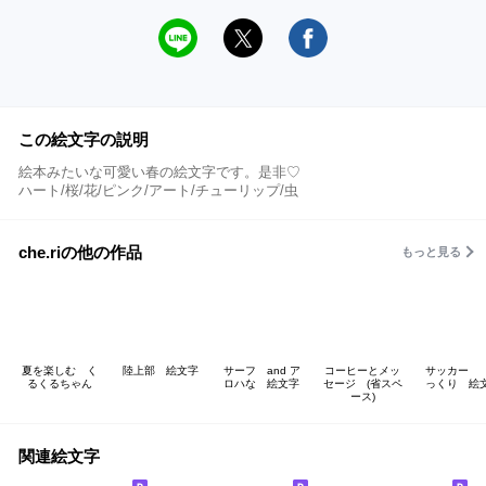
この絵文字の説明
絵本みたいな可愛い春の絵文字です。是非♡
ハート/桜/花/ピンク/アート/チューリップ/虫
che.riの他の作品
もっと見る
夏を楽しむ く
陸上部 絵文字
サーフ and ア
コーヒーとメッ
サッカー
るくるちゃん
ロハな 絵文字
セージ (省スペ
っくり 絵
ース)
関連絵文字