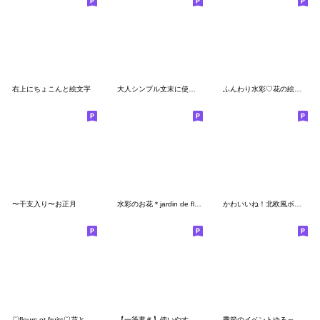
右上にちょこんと絵文字
大人シンプル文末に使いやすい絵文字
ふんわり水彩♡花の絵文字
〜干支入り〜お正月
水彩のお花＊jardin de fleurs
かわいいね！北欧風ボタニカル絵文字 №6
♡fleurs et fruits♡花と果物の絵文字
【一筆書き】使いやすい♪おしゃれ絵文字♡
季節のイベントゆるっと絵文字