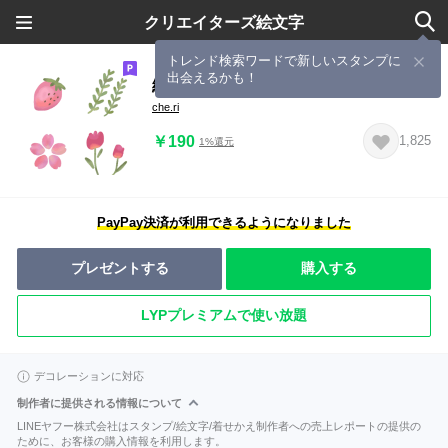
クリエイターズ絵文字
トレンド検索ワードで新しいスタンプに
出会えるかも！
絵本みたいな 春えもじ
che.ri
￥190
1,825
1%還元
PayPay決済が利用できるようになりました
プレゼントする
購入する
LYPプレミアムで使い放題
デコレーションに対応
制作者に提供される情報について
LINEヤフー株式会社はスタンプ/絵文字/着せかえ制作者への売上レポートの提供の
ために、お客様の購入情報を利用します。