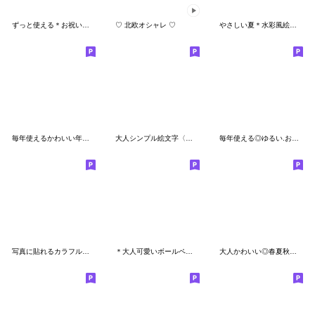
ずっと使える＊お祝い＆イベント＊絵文字＊
♡ 北欧オシャレ ♡
やさしい夏＊水彩風絵文字
毎年使えるかわいい年末年始絵文字（再販）
大人シンプル絵文字〈クリスマス＆お正月〉
毎年使える◎ゆるい.お正月絵文字【再販】
写真に貼れるカラフル♡キュートな絵文字
＊大人可愛いボールペン絵文字＊
大人かわいい◎春夏秋冬・絵文字