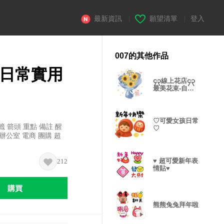
最新資訊
|
願望清單
|
登入
007的其他作品
 日常實用
၄၃線上花店၄၃
最美花束-自己
動手做
♡可愛女孩日常
 箭頭 重點 備註 醒
♡
 辦公室 電商 團購 超
♥ 超可愛新年表
212
情貼♥
購買
熊熊兔兔拜年啦