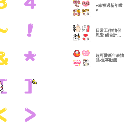
♥幸福過新年啦
♥
日常工作/情侶
恩愛 組合計一
次擁有
超可愛新年表情
貼-無字動態