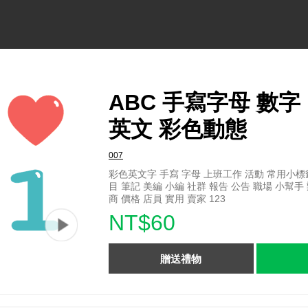
ABC 手寫字母 數字
英文 彩色動態
007
彩色英文字 手寫 字母 上班工作 活動 常用小標籤
目 筆記 美編 小編 社群 報告 公告 職場 小幫手
商 價格 店員 實用 賣家 123
NT$60
贈送禮物