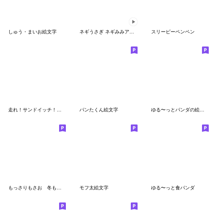
しゅう・まいお絵文字
ネギうさぎ ネギみみアレンジ
スリーピーペンペン
走れ！サンドイッチ！ 絵文字
パンたくん絵文字
ゆる〜っとパンダの絵文字3【夏】
もっさりもさお 冬もさ絵文字
モフ太絵文字
ゆる〜っと食パンダ