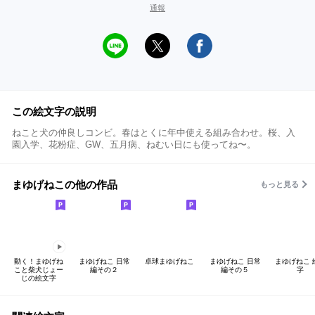
通報
この絵文字の説明
ねこと犬の仲良しコンビ。春はとくに年中使える組み合わせ。桜、入
園入学、花粉症、GW、五月病、ねむい日にも使ってね〜。
まゆげねこの他の作品
もっと見る
動く！まゆげね
まゆげねこ 日常
卓球まゆげねこ
まゆげねこ 日常
まゆげねこ 
こと柴犬じょー
編その２
編その５
字
じの絵文字