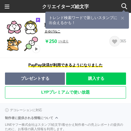
クリエイターズ絵文字
トレンド検索ワードで新しいスタンプに
出会えるかも！
動く！まゆげねこと柴犬じょーじの春
まゆげねこ
￥250
365
1%還元
PayPay決済が利用できるようになりました
プレゼントする
購入する
LYPプレミアムで使い放題
デコレーションに対応
制作者に提供される情報について
LINEヤフー株式会社はスタンプ/絵文字/着せかえ制作者への売上レポートの提供の
ために、お客様の購入情報を利用します。