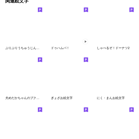
関連絵文字
ぷりぷりうちゅうじん絵文字１
ドゥハムパ！
しゃべるぞ！ドーナツ2
犬めだかちゃんのプクハート絵文字
ぎょざお絵文字
にく・まんお絵文字