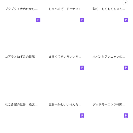
プクプク！犬めだかちゃん 絵文字
しゃべるぞ！ドーナツ！
動く！もくもくちゃん絵文字2
コアラとねずみの日記
まるくてきいろいいきもの「もきゅ」
ホパンとアンニャンの冬物語
なごみ屋の世界 絵文字２
世界一かわいいうんちのンチ 絵文字 夏
グッドモーニング仲間たち