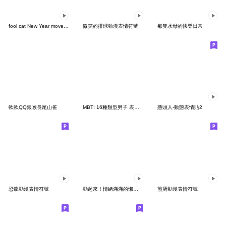
fool cat New Year move Emoji
微笑的排球動漫表情符號
那隻水母的快樂日常
軟軟QQ銀喉長尾山雀
MBTI 16種類型男子 表情貼
憨頭人-動態表情貼2
恐龍動漫表情符號
動起來！情緒滿滿的懶惰貓 動態表情貼
煎蛋動漫表情符號