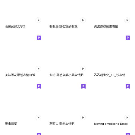
會動的顏文字2
黏黏屋-辦公室的黏糕
虎皮鸚鵡動畫表情
美味蔥花動態表情符號
方坊 喜怒哀樂小雲表情貼
乙乙超進化_13_洨表情
動畫蘿蔔
憨頭人-動態表情貼
Moving emoticons Emoji