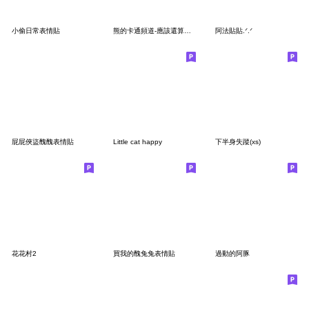
小偷日常表情貼
熊的卡通頻道-應該還算實用吧
阿法貼貼.ᐟ‪.ᐟ
屁屁俠盜醜醜表情貼
Little cat happy
下半身失蹤(xs)
花花村2
買我的醜兔兔表情貼
過動的阿豚