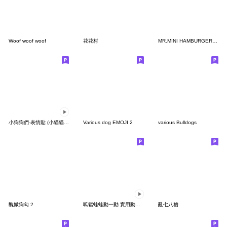
Woof woof woof
花花村
MR.MINI HAMBURGER Emoji
小狗狗們-表情貼 (小貓貓們的朋友)
Various dog EMOJI 2
various Bulldogs
醜嫩狗勾 2
呱鬆蛙蛙動一動 實用動態表情貼 1 - 修改版
亂七八糟