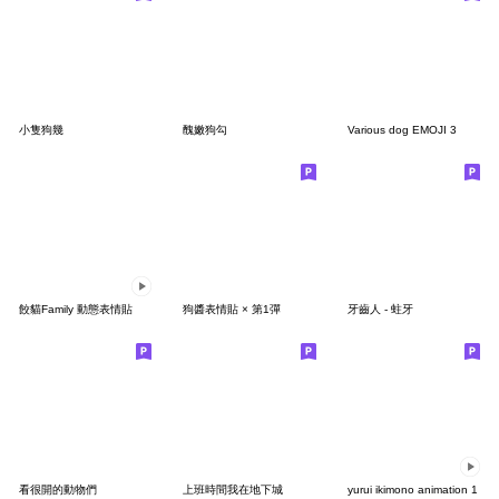
小隻狗幾
醜嫩狗勾
Various dog EMOJI 3
餃貓Family 動態表情貼
狗醬表情貼 × 第1彈
牙齒人 - 蛀牙
看很開的動物們
上班時間我在地下城
yurui ikimono animation 1