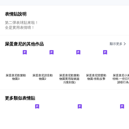
表情貼說明
第二彈表球貼來啦！
全是實用表情唷！
屎蛋唐尼的其他作品
顯示更多
屎蛋唐尼歡樂動
屎蛋唐尼諧音動
屎蛋唐尼歡樂動
屎蛋唐尼戀愛動
屎蛋唐尼小
物園3
物園2
物園實用敲碗篇
物園-情勒反擊
特輯-一些日
2(復刻版)
謎樣行為
更多類似表情貼