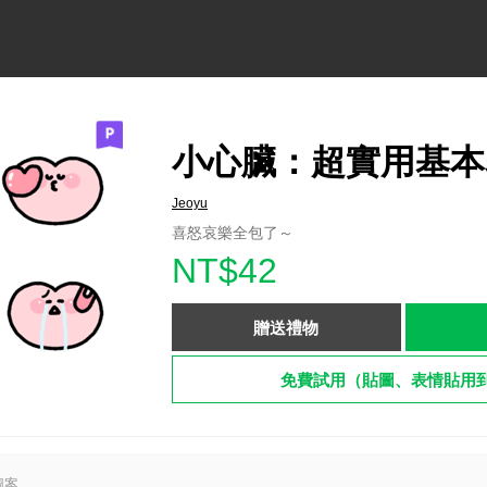
小心臟：超實用基本
Jeoyu
喜怒哀樂全包了～
NT$42
贈送禮物
免費試用（貼圖、表情貼用
圖案