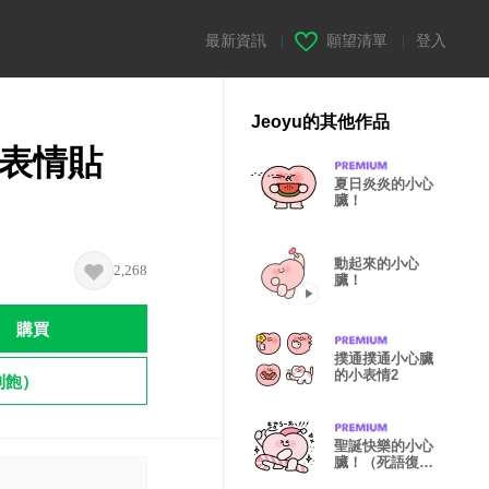
最新資訊
|
願望清單
|
登入
Jeoyu的其他作品
表情貼
夏日炎炎的小心
臟！
動起來的小心
2,268
臟！
購買
撲通撲通小心臟
的小表情2
到飽）
聖誕快樂的小心
臟！（死語復興
版）