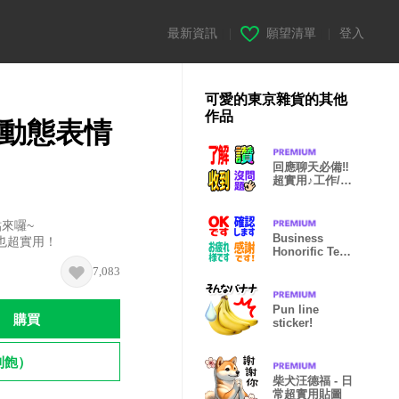
最新資訊
|
願望清單
|
登入
可愛的東京雜貨的其他
作品
動態表情
回應聊天必備‼️
超實用♪工作/活
動用文字貼
貼來囉~
Business
也超實用！
Honorific Text
Emoji Set
7,083
Pun line
購買
sticker!
到飽）
柴犬汪德福 - 日
常超實用貼圖