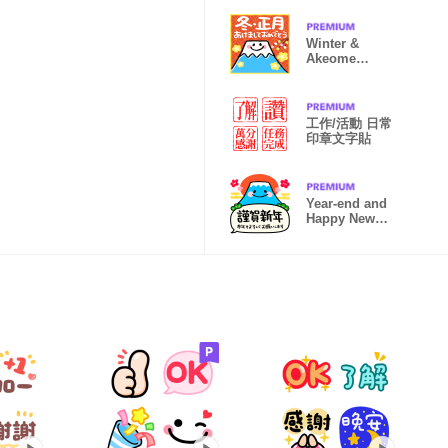
Winter &
Akeome
stickers
工作/活動 日常
印章文字貼
Year-end and
Happy New
Year LINE
sticker