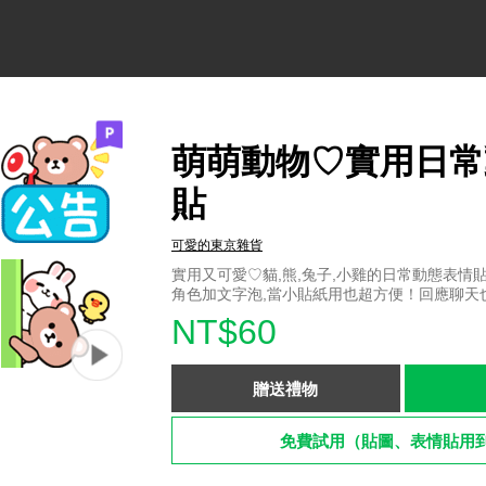
萌萌動物♡實用日常
貼
可愛的東京雜貨
實用又可愛♡貓,熊,兔子,小雞的日常動態表情
角色加文字泡,當小貼紙用也超方便！回應聊天
NT$60
贈送禮物
免費試用（貼圖、表情貼用