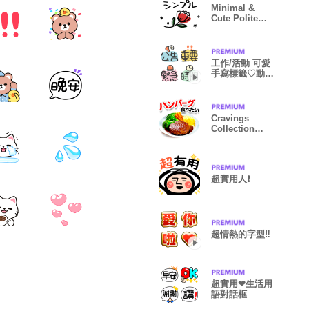
Minimal &
Cute Polite
Stickers
工作/活動 可愛
手寫標籤♡動態
貼
Cravings
Collection
Line Sticker
超實用人❗️
超情熱的字型‼️
超實用❤生活用
語對話框