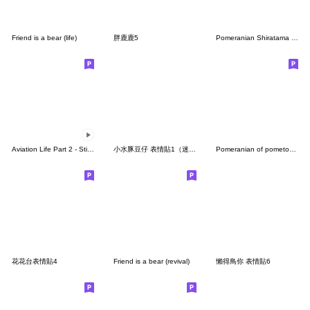
Friend is a bear (life)
胖鹿鹿5
Pomeranian Shiratama - blue-
Aviation Life Part 2 - Still Handling
小水豚豆仔 表情貼1（迷你小水豚的夏天）
Pomeranian of pometone Emoji05 Autumn
花花台表情貼4
Friend is a bear (revival)
懶得鳥你 表情貼6