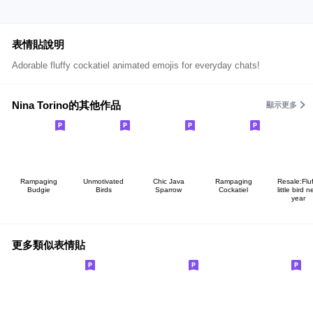
表情貼說明
Adorable fluffy cockatiel animated emojis for everyday chats!
Nina Torino的其他作品
顯示更多
Rampaging
Unmotivated
Chic Java
Rampaging
Resale:Fluf
Budgie
Birds
Sparrow
Cockatiel
little bird 
year
更多類似表情貼