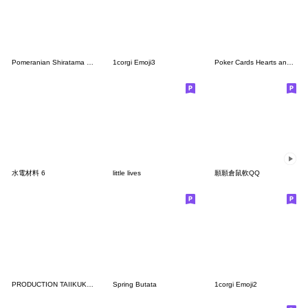
Pomeranian Shiratama Emoji
1corgi Emoji3
Poker Cards Hearts and Diamonds
水電材料 6
little lives
願願倉鼠軟QQ
PRODUCTION TAIIKUKAN Emoji
Spring Butata
1corgi Emoji2