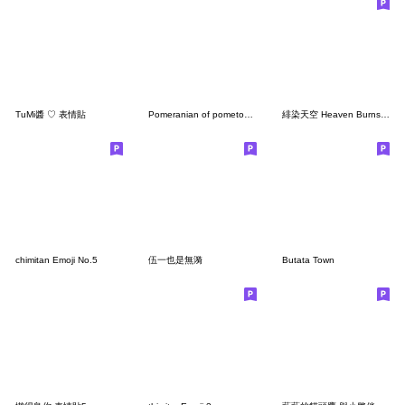
TuMi醬 ♡ 表情貼
Pomeranian of pometone Emoji06 Spring
緋染天空 Heaven Burns Red 表情貼 第1彈
chimitan Emoji No.5
伍一也是無漪
Butata Town