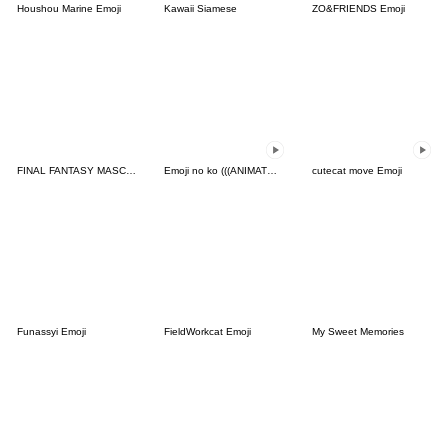
Houshou Marine Emoji
Kawaii Siamese
ZO&FRIENDS Emoji
FINAL FANTASY MASCOT Emoji
Emoji no ko (((ANIMATED))) Emoji
cutecat move Emoji
Funassyi Emoji
FieldWorkcat Emoji
My Sweet Memories