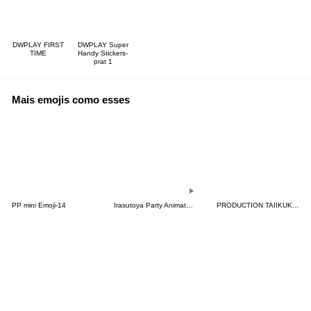
DWPLAY FIRST
DWPLAY Super
TIME
Handy Stickers-
prat 1
Mais emojis como esses
PP mini Emoji-14
Irasutoya Party Animated Emoji
PRODUCTION TAIIKUKAN Emoji