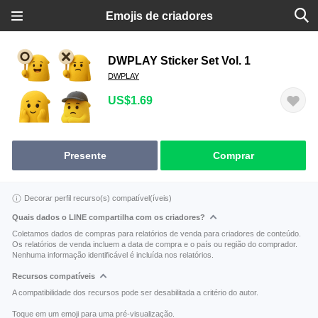
Emojis de criadores
DWPLAY Sticker Set Vol. 1
DWPLAY
US$1.69
Presente
Comprar
Decorar perfil recurso(s) compatível(íveis)
Quais dados o LINE compartilha com os criadores?
Coletamos dados de compras para relatórios de venda para criadores de conteúdo.
Os relatórios de venda incluem a data de compra e o país ou região do comprador.
Nenhuma informação identificável é incluída nos relatórios.
Recursos compatíveis
A compatibilidade dos recursos pode ser desabilitada a critério do autor.
Toque em um emoji para uma pré-visualização.