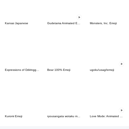
Kansai Japanese
Gudetama Animated Emoji
Monsters, Inc. Emoji
Expressions of Ddiringguri
Bear 100% Emoji
ugoku!usagi!emoji
Kuromi Emoji
ryousangata wotaku moji . pink
Love Mode: Animated Emoji