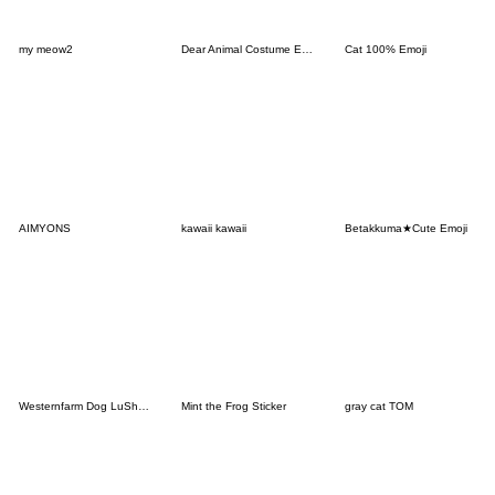
my meow2
Dear Animal Costume Emoji
Cat 100% Emoji
AIMYONS
kawaii kawaii
Betakkuma★Cute Emoji
Westernfarm Dog LuSha Stickers
Mint the Frog Sticker
gray cat TOM