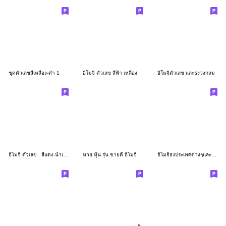
ชุดตัวเลขสีเหลือง-ดำ 1
อิโมจิ ตัวเลข สีฟ้า เหลือง
อิโมจิตัวเลข และธงวงกลม
อิโมจิ ตัวเลข : สีแดง-น้ำเงิน ขอบสีขาว
หวย หุ้น รุ่น ขายดี อิโมจิ
อิโมจิธงประเทศต่างๆและตัวเลข