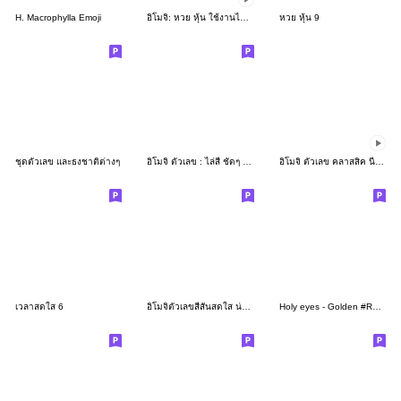
H. Macrophylla Emoji
อิโมจิ: หวย หุ้น ใช้งานได้บ่อย
หวย หุ้น 9
ชุดตัวเลข และธงชาติต่างๆ
อิโมจิ ตัวเลข : ไล่สี ชัดๆ หลากสี
อิโมจิ ตัวเลข คลาสสิค นีออน อนิเมชั่น
เวลาสดใส 6
อิโมจิตัวเลขสีสันสดใส น่าใช้ น่ามอง
Holy eyes - Golden #RolePlay ( T C ! )