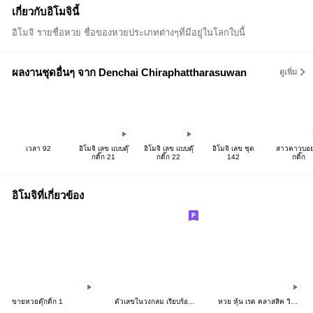
เกี่ยวกับอิโมจินี้
อิโมจิ รายชื่อหวย ชื่อของหวยประเภทต่างๆที่มีอยู่ในโลกใบนี้
ผลงานชุดอื่นๆ จาก Denchai Chiraphattharasuwan
ดูเพิ่ม
เวลา 92
อิโมจิ เลข แบบดุ๊
อิโมจิ เลข แบบดุ๊
อิโมจิ เลข ชุด
สาวคาวบอย 
กดิ๊ก 21
กดิ๊ก 22
142
กดิ๊ก
อิโมจิที่เกี่ยวข้อง
ขายหวยดุ๊กดิ๊ก 1
ตัวเลขในวงกลม เรียบร้อย ทางการ
หวย หุ้น เรด คลาสสิค วิบวับ อิโมจิ