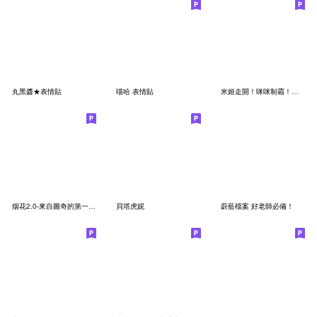
丸黑醬★表情貼
喵哈 表情貼
米姬走開！咪咪制霸！全咪咪表情貼登場！
烟花2.0-來自圖奇的第一彈表情貼♡
貝塔虎妮
蔚藍檔案 好老師必備！