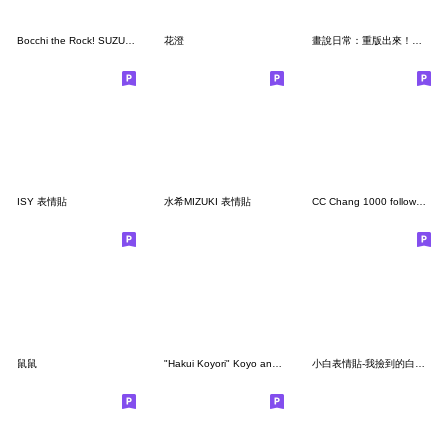
Bocchi the Rock! SUZUKI Haruka Ver.
花澄
畫說日常：重版出來！實用系貓咪表情貼
ISY 表情貼
水希MIZUKI 表情貼
CC Chang 1000 followers Emoji
鼠鼠
"Hakui Koyori" Koyo and Mofukoyo's Emoji
小白表情貼-我撿到的白貓是不是太誇張了New