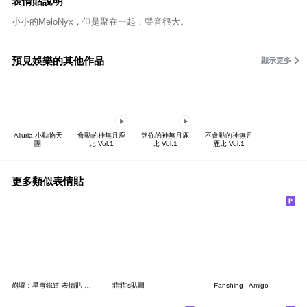
表情貼說明
小小的MeloNyx，但是聚在一起，聲音很大。
預見娛樂的其他作品
顯示更多
Alluria 小動物天
會動的神無月鹿
迷你的神無月鹿
不會動的神無月
團
比 Vol.1
比 Vol.1
鹿比 Vol.1
更多類似表情貼
崩壞：星穹鐵道 表情貼 第一彈
菲菲's貼圖
Fanshing - Amigo