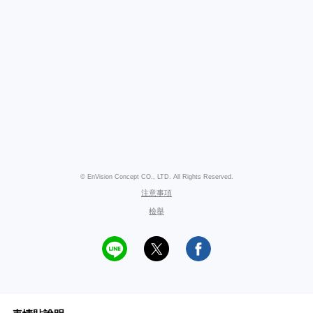
© EnVision Concept CO., LTD. All Rights Reserved.
注意事項
檢舉