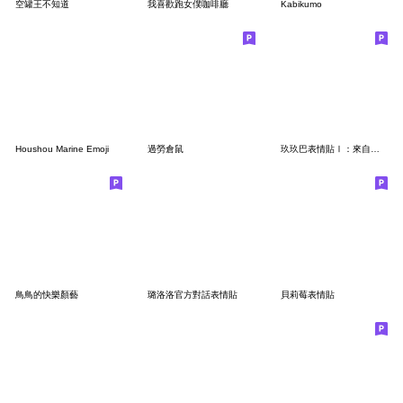
空罐王不知道
我喜歡跑女僕咖啡廳
Kabikumo
Houshou Marine Emoji
過勞倉鼠
玖玖巴表情貼Ⅰ：來自圖奇的第一彈表符
鳥鳥的快樂顏藝
璐洛洛官方對話表情貼
貝莉莓表情貼