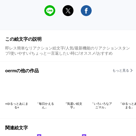
この絵文字の説明
即レス簡単なリアクション絵文字/人気/最新機能のリアクションスタン
プ/使いやすい/ちょっと一言返したい時に/オススメ/おすすめ
oermの他の作品
もっと見る
○ゆるっとあにま
「毎日かえる
『気遣い絵文
「いろいろなア
「ゆるっと
る○
ん」
字』
ニマル」
まる」
関連絵文字