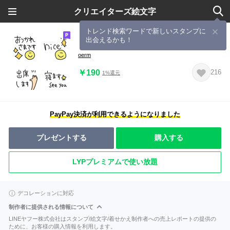
クリエイターズ絵文字
トレンド検索ワードで新しいスタンプに
出会えるかも！
『リアクション絵文字』
oerm
￥190
216
1%還元
PayPay決済が利用できるようになりました
プレゼントする
購入する
LYPプレミアムで使い放題
デコレーションに対応
制作者に提供される情報について
LINEヤフー株式会社はスタンプ/絵文字/着せかえ制作者への売上レポートの提供の
ために、お客様の購入情報を利用します。