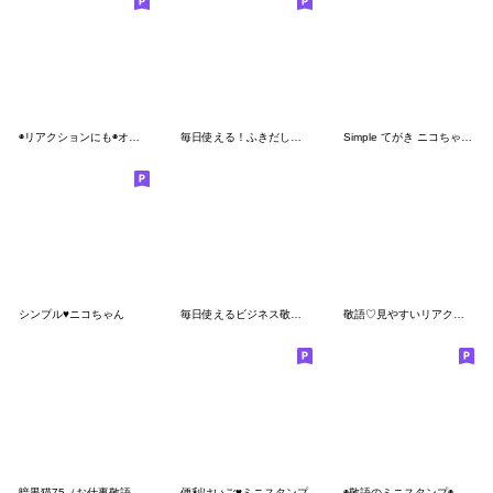
◉リアクションにも◉オシャレ吹き出し◉
毎日使える！ふきだしモノクロ絵文字
Simple てがき ニコちゃん 敬語
シンプル♥️ニコちゃん
毎日使えるビジネス敬語リスト
敬語♡見やすいリアクション♡挨拶絵文字
暗黒猫75（お仕事敬語２）
便利けいご♥️ミニスタンプ
◉敬語のミニスタンプ◉