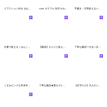
リアクション向き おむすびの絵文字 白黒版
cute カラフル 矢印 かわいい 絵文字
手書き・日常使えるメッセージ⑧吹き出し
仕事で使える！はんこ絵文字
【敬語】さらりと使える挨拶emoji♡
丁寧な敬語♡大きい文字◇あいさつ絵文字
くすみピンクな年末年始♥【再販】
丁寧な敬語★黒＆グレー☆あいさつ絵文字
【文字だけ】大人のシンプルお正月♡[再販]