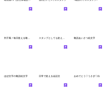
判子風！毎日使える敬語テキスト絵文字
スタンプとしても使える花の挨拶絵文字
敬語あいさつ絵文字
ほぼ文字の敬語絵文字
日常で使える会話文
おめでとう♡うさぎ♡白