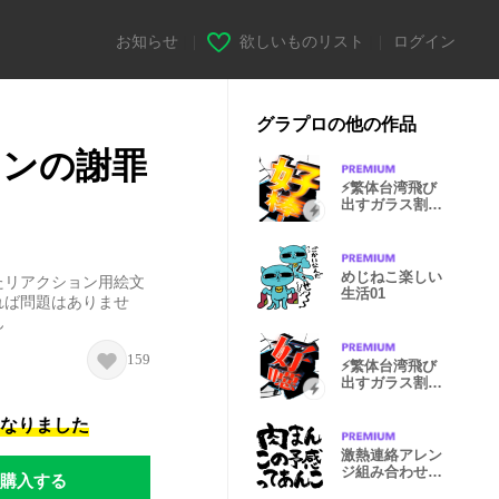
お知らせ
|
欲しいものリスト
|
ログイン
グラプロの他の作品
マンの謝罪
⚡繁体台湾飛び
出すガラス割れ
v1 newyaer
めじねこ楽しい
たリアクション用絵文
生活01
れば問題はありませ
ん
159
⚡繁体台湾飛び
出すガラス割れ
v2 悪口
になりました
激熱連絡アレン
ジ組み合わせる
購入する
コンビニ買物