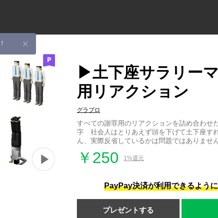
！
▶土下座サラリー
用リアクション
グラプロ
すべての謝罪用のリアクションを詰め合わせ
字 社会人はとりあえず頭を下げて土下座す
ん、実際反省しているかは問題ではありませ
￥250
1%還元
PayPay決済が利用できるよう
プレゼントする