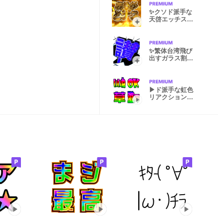
✨クソド派手な
天啓エッチスケ
ベな激熱紳士
✨繁体台湾飛び
出すガラス割れ
v2 悪口
▶ド派手な虹色
リアクション用
絵文字