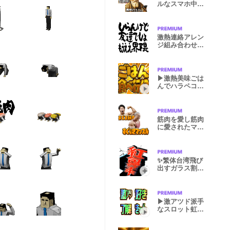
ルなスマホ中毒
の神々の戯れ
激熱連絡アレン
ジ組み合わせる
流行語
▶激熱美味ごは
んでハラペコを
煽る飯テロ2
筋肉を愛し筋肉
に愛されたマッ
スルダジャレ
✨繁体台湾飛び
出すガラス割れ
v1 newyaer
▶激アツド派手
なスロット虹色
リアクション