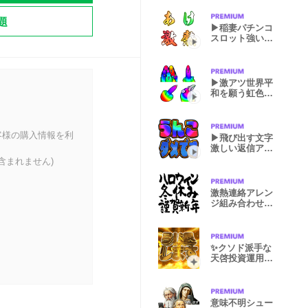
題
▶稲妻パチンコ
スロット強いゴ
ールド絵文字
▶激アツ世界平
和を願う虹色鳩
リアクション
客様の購入情報を利
▶飛び出す文字
激しい返信アレ
ンジ用
含まれません)
激熱連絡アレン
ジ組み合わせる
リアクション
✨クソド派手な
。
天啓投資運用失
敗引退激熱
意味不明シュー