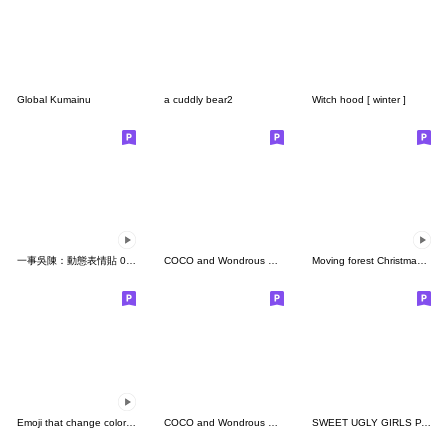
Global Kumainu
a cuddly bear2
Witch hood [ winter ]
一事吳陳：動態表情貼 06 - 運動應援團
COCO and Wondrous Emoji 8
Moving forest Christmas New Year
Emoji that change color! ? Witch hood
COCO and Wondrous Emoji 16
SWEET UGLY GIRLS PART3