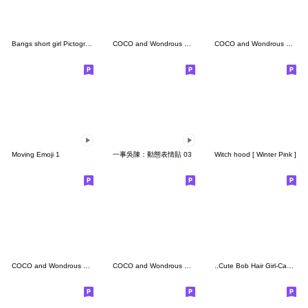
Bangs short girl Pictograph vol.03
COCO and Wondrous Emoji 17
COCO and Wondrous Emoji 12
Moving Emoji 1
一事吳陳：動態表情貼 03
Witch hood [ Winter Pink ]
COCO and Wondrous Emoji 14
COCO and Wondrous Emoji 11
..Cute Bob Hair Girl-Casual-..