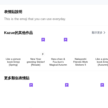
表情貼說明
This is the emoji that you can use everyday.
Kazue的其他作品
顯示更多
Like a picture
New Year
Haru-chan &
Nakayoshi
Like a pict
book Emoji
greeting Sticker!
Fuu-kun's
Friends Work
book Emoj
[Spring]
[Resale]
Magical Autumn
Stickers 5
[Autumn]
更多類似表情貼