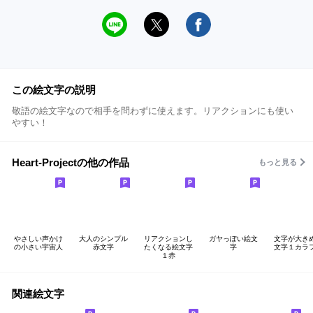
この絵文字の説明
敬語の絵文字なので相手を問わずに使えます。リアクションにも使い
やすい！
Heart-Projectの他の作品
もっと見る
やさしい声かけ
大人のシンプル
リアクションし
ガヤっぽい絵文
文字が大き
の小さい宇宙人
赤文字
たくなる絵文字
字
文字１カラ
１赤
関連絵文字