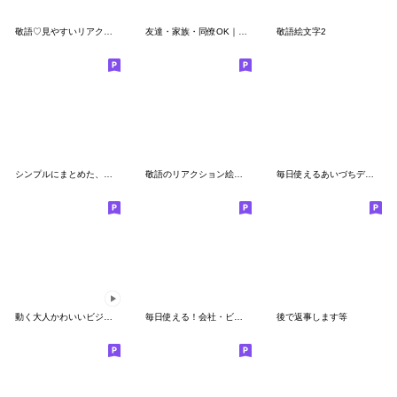
敬語♡見やすいリアクション♡挨拶絵文字
友達・家族・同僚OK｜迷わず使える定番
敬語絵文字2
シンプルにまとめた、使いやすい絵文字２
敬語のリアクション絵文字
毎日使えるあいづちデカ文字㉚
動く大人かわいいビジネス絵文字
毎日使える！会社・ビジネス向け絵文字2 黒
後で返事します等