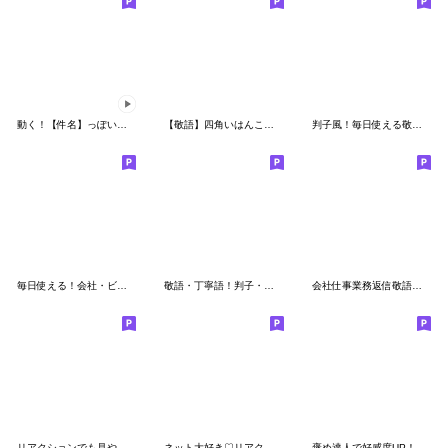
動く！【件名】っぽい絵文字
【敬語】四角いはんこ絵文字!赤
判子風！毎日使える敬語テキスト絵文字
毎日使える！会社・ビジネス向けハンコ文字
敬語・丁寧語！判子・ハンコ・はんこ絵文字
会社仕事業務返信敬語動く絵文字part3
リアクションでも見やすいハンコ風絵文字
ネット大好き♡リアクション絵文字
褒め達人で好感度UP！｜賞賛リアクション