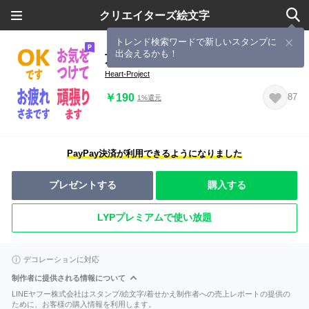
クリエイターズ絵文字
トレンド検索ワードで新しいスタンプに
出会えるかも！
万能なリアクション絵文字
Heart-Project
￥190
87
1%還元
PayPay決済が利用できるようになりました
プレゼントする
購入する
LYPプレミアムで使い放題
デコレーションに対応
制作者に提供される情報について
LINEヤフー株式会社はスタンプ/絵文字/着せかえ制作者への売上レポートの提供の
ために、お客様の購入情報を利用します。