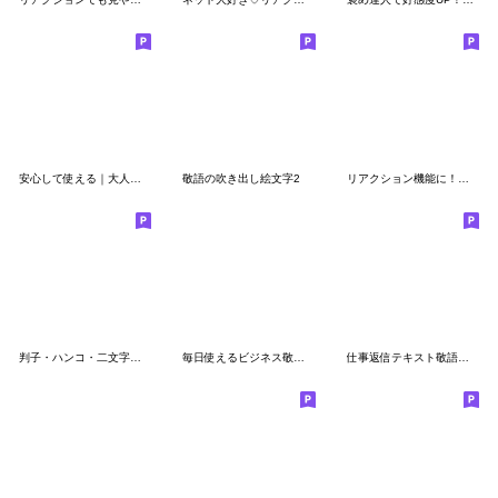
安心して使える｜大人の定番リアクション
敬語の吹き出し絵文字2
リアクション機能に！つっこみ絵文字
判子・ハンコ・二文字・四角・絵文字
毎日使えるビジネス敬語リスト
仕事返信テキスト敬語リアクション絵文字14