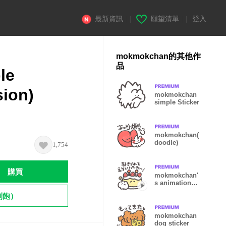
最新資訊
|
願望清單
|
登入
mokmokchan的其他作
品
le
sion)
mokmokchan
simple Sticker
mokmokchan(
doodle)
1,754
購買
mokmokchan'
s animation
sticker5
到飽）
mokmokchan
dog sticker