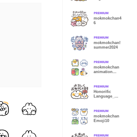
mokmokchan4
6
mokmokchan!
summer2024
mokmokchan
animation
Emoji2
Honorific
Language_mo
kmokchan
mokmokchan
Emoji10