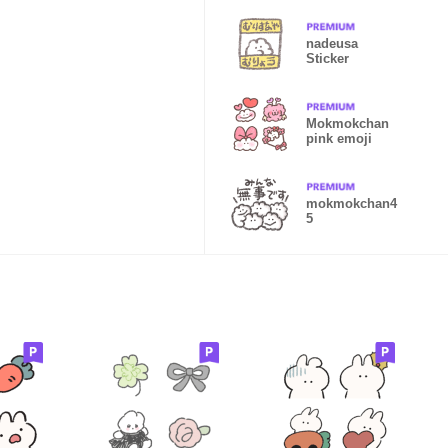
nadeusa
Sticker
Mokmokchan
pink emoji
mokmokchan4
5