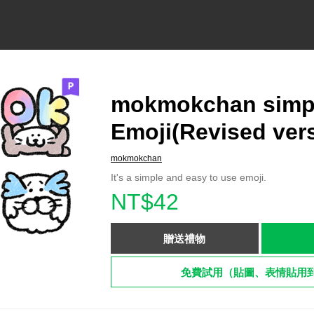
mokmokchan simp
Emoji(Revised ver
mokmokchan
It's a simple and easy to use emoji.
NT$42
贈送禮物
免費試用（貼圖、表情貼用