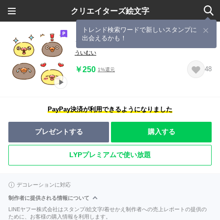
クリエイターズ絵文字
トレンド検索ワードで新しいスタンプに
出会えるかも！
うるぴよ絵文字【動く】
ういむい
￥250
48
1%還元
PayPay決済が利用できるようになりました
プレゼントする
購入する
LYPプレミアムで使い放題
デコレーションに対応
制作者に提供される情報について
LINEヤフー株式会社はスタンプ/絵文字/着せかえ制作者への売上レポートの提供の
ために、お客様の購入情報を利用します。