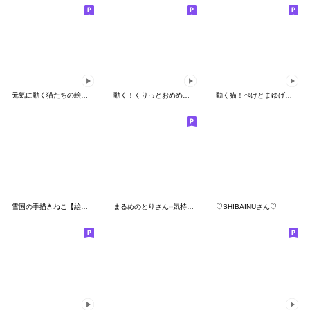
元気に動く猫たちの絵文字
動く！くりっとおめめの三毛猫ちゃん
動く猫！ぺけとまゆげの絵文字★繋がるよ！
雪国の手描きねこ【絵文字】
まるめのとりさん○気持ち○
♡SHIBAINUさん♡