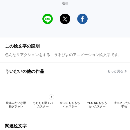
通報
この絵文字の説明
色んなリアクションをする、うるぴよのアニメーション絵文字です。
ういむいの他の作品
もっと見る
絵本みたいな動
もちもち動くハ
かぶるもちもち
YES NOもちも
省エネした
物ダジャレ
ムスター
ハムスター
ちハムスター
年頃
関連絵文字