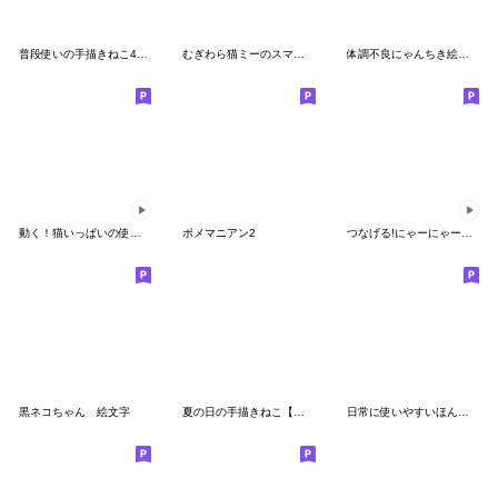
普段使いの手描きねこ4《春編》
むぎわら猫ミーのスマイリー
体調不良にゃんちき絵文字
動く！猫いっぱいの使いやすい絵文字
ポメマニアン2
つなげる!にゃーにゃー言いたい動く絵文字
黒ネコちゃん 絵文字
夏の日の手描きねこ【絵文字】
日常に使いやすいほんわか猫 絵文字4