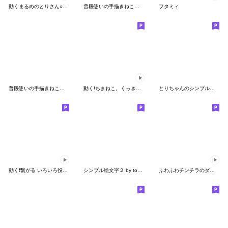
動くまるめのとりさん○天気○
普段使いの手描きねこ５《庶民の暮らし編》
フタミィ
普段使いの手描きねこ３《三毛＆トラ・冬》
動く!ちまねこ。くっきりリアクション
とりちゃんのシンプルな絵文字
動く❗繋がる いろいろ投げる猫 絵文字
シンプル絵文字２ by toodle doodle
ふわふわチンチラのダンス 動く絵文字