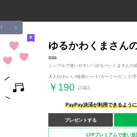
！
ゆるかわくまさん
soda
シンプルで使いやすい♡ゆる〜いくまさんの
大人/かわいい/線画/ハート/ガーリー/ピンク/手
￥190
1%還元
PayPay決済が利用できるよう
プレゼントする
LYPプレミアムで使い放