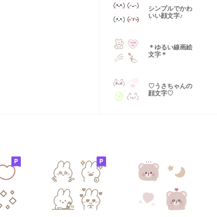
シンプルでかわ
いい顔文字♪
＊ゆるい線画絵
文字＊
♡うさちゃんの
顔文字♡