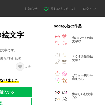
お知らせ
|
欲しいものリスト
|
ログイン
sodaの他の作品
の絵文字
赤いハートの絵
文字♡
絵文字です。
＊くすみ動物絵
書き/使える/熊
文字＊
1,494
ガラケー風✨平
成えもじ
になりました
購入する
懐かしい顔文字
˖°☆
題