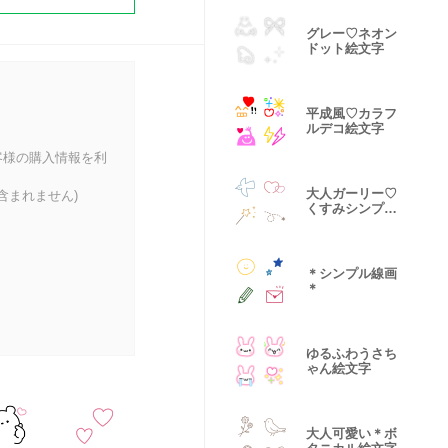
グレー♡ネオン
ドット絵文字
平成風♡カラフ
ルデコ絵文字
客様の購入情報を利
大人ガーリー♡
含まれません)
くすみシンプル
絵文字
＊シンプル線画
＊
ゆるふわうさち
ゃん絵文字
大人可愛い＊ボ