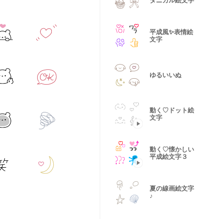
タニカル絵文字
平成風✨表情絵
文字
ゆるいいぬ
動く♡ドット絵
文字
動く♡懐かしい
平成絵文字３
夏の線画絵文字
♪