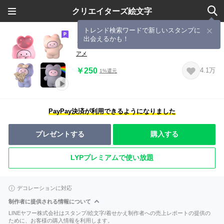
クリエイターズ絵文字
トレンド検索ワードで新しいスタンプに
出会えるかも！
うごく クマども絵文字
アメ
￥250
4.1万
1%還元
PayPay決済が利用できるようになりました
プレゼントする
購入する
LYPプレミアムで使い放題
デコレーションに対応
制作者に提供される情報について
LINEヤフー株式会社はスタンプ/絵文字/着せかえ制作者への売上レポートの提供の
ために、お客様の購入情報を利用します。