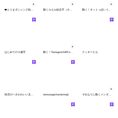
❤️とりまダンシング絵文字❤️
動くカエル絵文字（ネオン）
動く！ネットっぽいうさぎ絵文字
はじめての３歳字
動く！Tamagotchi90's絵文字
クッキーたち
幼児のヘタかわいい文字。
siroiusagichan(emoji)
それなりに動くメンダコ絵文字