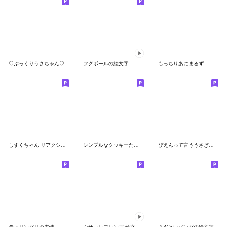
♡ぷっくりうさちゃん♡
フグボールの絵文字
もっちりあにまるず
しずくちゃん リアクション絵文字
シンプルなクッキーたち絵文字
ぴえんって言ううさぎの絵文字