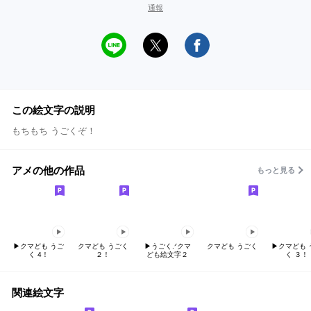
通報
この絵文字の説明
もちもち うごくぞ！
アメの他の作品
もっと見る
▶クマども うご
クマども うごく
▶うごく.ᐟクマ
クマども うごく
▶クマども 
く 4！
２！
ども絵文字２
く ３！
関連絵文字