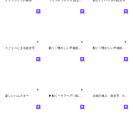
ティリングリの表情
ウサコレフレンズ 絵文字（うごく!）
あざといパンダの絵文字
うごくべじまる絵文字
動く♡懐かしい平成絵文字２
動く♡懐かしい平成絵文字
楽しいハムスター
▶︎動く＊ケアベア♡絵文字
太鼓の達人 絵文字 Vol.1