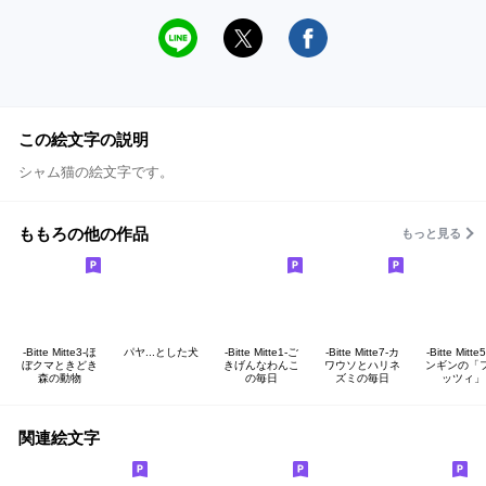
この絵文字の説明
シャム猫の絵文字です。
ももろの他の作品
もっと見る
-Bitte Mitte3-ほ
パヤ...とした犬
-Bitte Mitte1-ご
-Bitte Mitte7-カ
-Bitte Mitte
ぼクマときどき
きげんなわんこ
ワウソとハリネ
ンギンの「
森の動物
の毎日
ズミの毎日
ッツィ」
関連絵文字