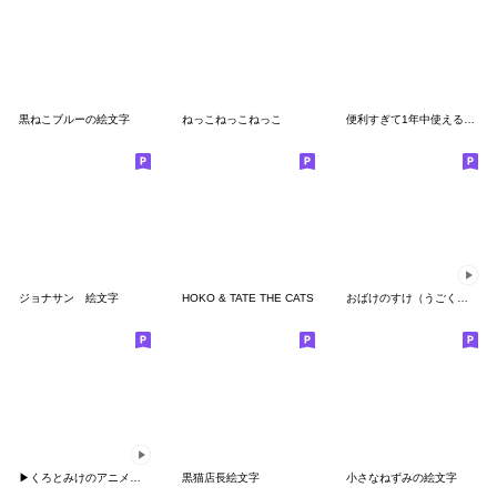
黒ねこブルーの絵文字
ねっこねっこねっこ
便利すぎて1年中使える基本ねこ絵文字
ジョナサン 絵文字
HOKO & TATE THE CATS
おばけのすけ（うごく絵文字）
▶くろとみけのアニメーション絵文字
黒猫店長絵文字
小さなねずみの絵文字