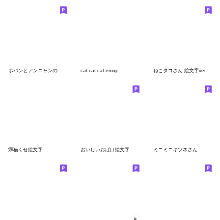
ホパンとアンニャンの冬物語
cat cat cat emoji.
ねこタコさん 絵文字ver
癖猫くせ絵文字
おいしいおばけ絵文字
ミニミニキツネさん