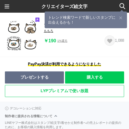
クリエイターズ絵文字
トレンド検索ワードで新しいスタンプに
出会えるかも！
シャム猫の日常 -Bitte Mitte-
ももろ
￥190
1,088
1%還元
PayPay決済が利用できるようになりました
プレゼントする
購入する
LYPプレミアムで使い放題
デコレーションに対応
制作者に提供される情報について
LINEヤフー株式会社はスタンプ/絵文字/着せかえ制作者への売上レポートの提供の
ために、お客様の購入情報を利用します。