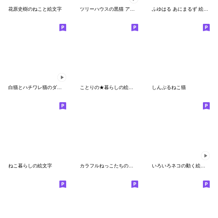
花原史樹のねこと絵文字
ツリーハウスの黒猫 アニメーション絵文字
ふゆはる あにまるず 絵文字
白猫とハチワレ猫のダンス 動く絵文字
ことりの★暮らしの絵文字
しんぷるねこ猫
ねこ暮らしの絵文字
カラフルねっこたちの絵文字
いろいろネコの動く絵文字