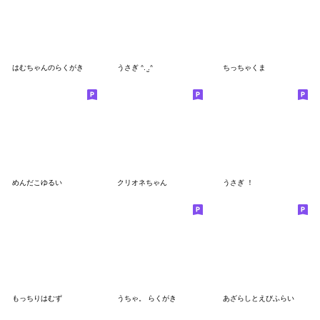
はむちゃんのらくがき
うさぎ ᐢ. ̫.ᐢ
ちっちゃくま
めんだこゆるい
クリオネちゃん
うさぎ ！
もっちりはむず
うちゃ。 らくがき
あざらしとえびふらい