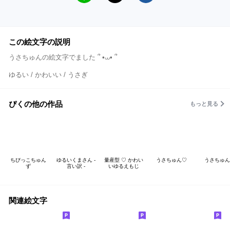
この絵文字の説明
うさちゅんの絵文字でました ՞ •⩊• ՞
ゆるい / かわいい / うさぎ
ぴくの他の作品
もっと見る
ちびっこちゅん
ゆるいくまさん -
量産型 ♡ かわい
うさちゅん♡
うさちゅん
ず
言い訳 -
いゆるえもじ
関連絵文字