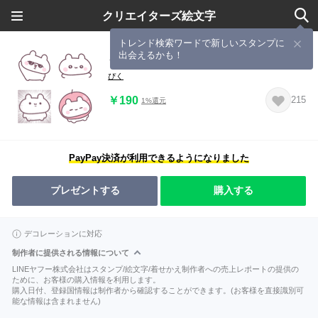
クリエイターズ絵文字
トレンド検索ワードで新しいスタンプに
出会えるかも！
うさちゅん えもじ
ぴく
￥190
215
1%還元
PayPay決済が利用できるようになりました
プレゼントする
購入する
デコレーションに対応
制作者に提供される情報について
LINEヤフー株式会社はスタンプ/絵文字/着せかえ制作者への売上レポートの提供の
ために、お客様の購入情報を利用します。
購入日付、登録国情報は制作者から確認することができます。(お客様を直接識別可
能な情報は含まれません)