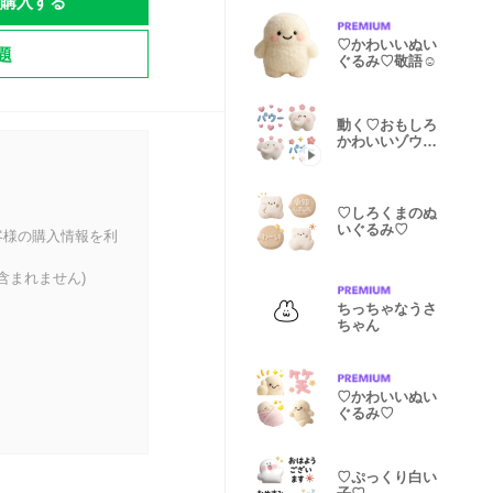
購入する
♡かわいいぬい
題
ぐるみ♡敬語☺︎
動く♡おもしろ
かわいいゾウさ
ん♡
♡しろくまのぬ
いぐるみ♡
客様の購入情報を利
含まれません)
ちっちゃなうさ
ちゃん
♡かわいいぬい
ぐるみ♡
♡ぷっくり白い