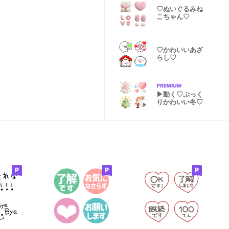
♡ぬいぐるみね
こちゃん♡
♡かわいいあざ
らし♡
▶︎動く♡ぷっく
りかわいい冬♡