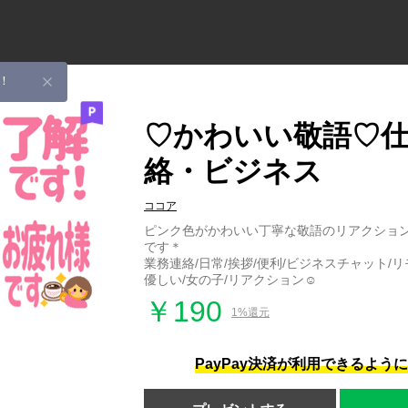
！
♡かわいい敬語♡
絡・ビジネス
ココア
ピンク色がかわいい丁寧な敬語のリアクショ
です＊
業務連絡/日常/挨拶/便利/ビジネスチャット/リ
優しい/女の子/リアクション☺︎
￥190
1%還元
PayPay決済が利用できるよう