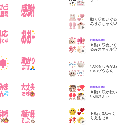
子♡
動く♡ぬいぐる
みうさちゃん♡
▶︎動く♡ぬいぐ
るみスマイル♡
♡おもしろかわ
いいゾウさん♡
静止版☺︎
▶︎動く♡かわい
い馬さん♡
▶︎動く❣️ぷっく
りえもじ❣️