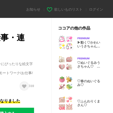
お知らせ
|
欲しいものリスト
|
ログイン
ココアの他の作品
仕事・連
▶︎動く♡かわい
いうさちゃん♡
冬♡再販
♡ぬいぐるみう
ンにぴったりな絵文字
さちゃん♡ ＊
最新版＊
モートワーク/お仕事/
♡春のぬいぐる
み♡
310
になりました
♡ふんわりくま
さん♡