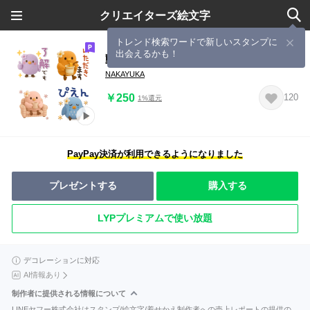
クリエイターズ絵文字
トレンド検索ワードで新しいスタンプに
出会えるかも！
動く♡3D カラフルほんわか小鳥さん
NAKAYUKA
￥250
120
1%還元
PayPay決済が利用できるようになりました
プレゼントする
購入する
LYPプレミアムで使い放題
デコレーションに対応
AI情報あり
制作者に提供される情報について
LINEヤフー株式会社はスタンプ/絵文字/着せかえ制作者への売上レポートの提供の