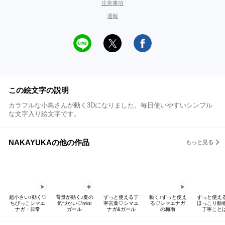
注意事項
通報
この絵文字の説明
カラフルな小鳥さんが動く3Dになりました。毎日使いやすいシンプル
な文字入り絵文字です。
NAKAYUKAの他の作品
もっと見る
超小さい♪動く♡
背景が動く♪夏の
ずっと使える丁
動く♪ずっと使え
ずっと使え
ちびっこシマエ
気づかい♡mini
寧言葉♡シマエ
る♡シマエナガ
ほっこり動
ナガ・日常
ガール
ナガ&ガール
の梅雨
丁寧こと