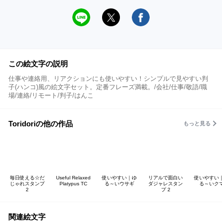
この絵文字の説明
仕事や連絡用、リアクションにも使いやすい！シンプルで見やすい判
子(ハンコ)風の絵文字セット。定番フレーズ満載。/会社/仕事/敬語/職
場/連絡/リモート/判子/はんこ
Toridoriの他の作品
もっと見る
毎日使える☆だ
Useful Relaxed
使いやすい｜ゆ
リアルで面白い
使いやすい
じゃれスタンプ
Platypus TC
る～いウサギ
ダジャレスタン
る～いク
2
プ 2
関連絵文字