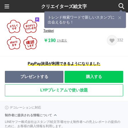
クリエイターズ絵文字
トレンド検索ワードで新しいスタンプに
出会えるかも！
【仕事/連絡】判子(ハンコ)絵文字 vol.6
Toridori
￥190
332
1%還元
PayPay決済が利用できるようになりました
プレゼントする
購入する
LYPプレミアムで使い放題
デコレーションに対応
制作者に提供される情報について
LINEヤフー株式会社はスタンプ/絵文字/着せかえ制作者への売上レポートの提供の
ために、お客様の購入情報を利用します。