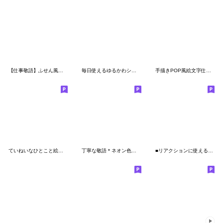
【仕事敬語】ふせん風リアクション絵文字
毎日使えるゆるかわシンプル絵文字⑤敬語
手描きPOP風絵文字仕事特化版
ていねいなひとこと絵文字
丁寧な敬語＊ネオン色鉛筆☆あいさつ絵文字
■リアクションに使えるテキスト絵文字①