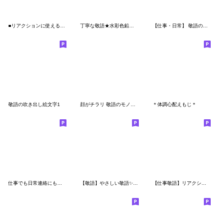
■リアクションに使えるテキスト絵文字⑤
丁寧な敬語★水彩色鉛筆☆あいさつ絵文字
【仕事・日常】 敬語の四角い絵文字
敬語の吹き出し絵文字1
顔がチラリ 敬語のモノクロシンプル絵文字2
＊体調心配えもじ＊
仕事でも日常連絡にも便利なハンコ風絵文字
【敬語】やさしい敬語✨詰め合わせ
【仕事敬語】リアクション絵文字 ver.3