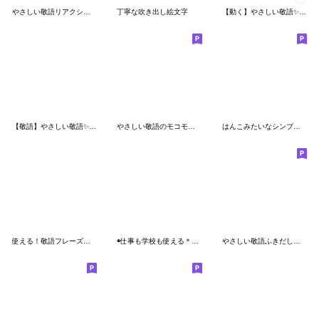
やさしい敬語リアクション絵文字
丁寧な吹き出し絵文字
【動く】やさしい敬語✨詰め合わせ
【敬語】やさしい敬語✨吹き出し絵文字
やさしい敬語のモコモコ吹き出し絵文字
はんこみたいなシンプル絵文字
使える！敬語フレーズ絵文字40
◉仕事も学校も使える＊シンプル◉
やさしい敬語ふきだし絵文字♪