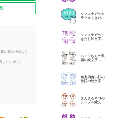
語版
題
シマエナガのカ
ラフルふきだし
ミニスタンプ
シマエナガのふ
きだし絵文字
紫色版
客様の購入情報を利
ハニワさんの敬
語の絵文字 墨
含まれません)
色版
角丸四角い顔の
敬語の絵文字
藍色版
まんまるネコの
シンプル絵文字
チョコ色版