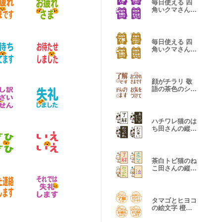
毎日使える 四
角いクマさんの
絵文字 紫色版
毎日使える 四
角いクマさんの
絵文字 金色版
顔がチラリ 敬
語の茶色のシン
プル絵文字3
ハチワレ猫のは
ち田さんの縦書
き絵文字
茶白トビ猫のね
こ田さんの縦書
き絵文字
タマゴとヒヨコ
の絵文字 橙色
版