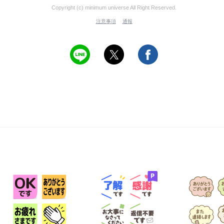
Copyright (c) minimum universe All Right Reserved.
注意事項
通報