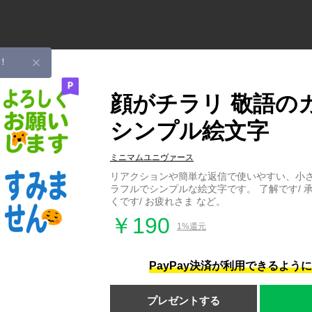
！
顔がチラリ 敬語の
シンプル絵文字
ミニマムユニヴァース
リアクションや簡単な返信で使いやすい、小
ラフルでシンプルな絵文字です。 了解です/ 承
くです/ お疲れさま など。
￥190
1%還元
PayPay決済が利用できるよう
プレゼントする