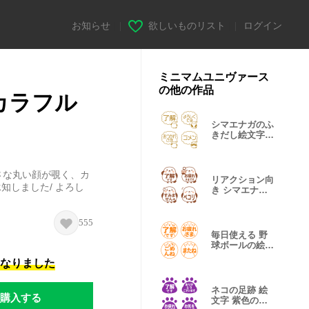
お知らせ
|
欲しいものリスト
|
ログイン
ミニマムユニヴァース
の他の作品
カラフル
シマエナガのふ
きだし絵文字
金色版
さな丸い顔が覗く、カ
リアクション向
知しました/ よろし
き シマエナガ
の絵文字 茶色
555
毎日使える 野
球ボールの絵文
字 橙色版
になりました
ネコの足跡 絵
購入する
文字 紫色の敬