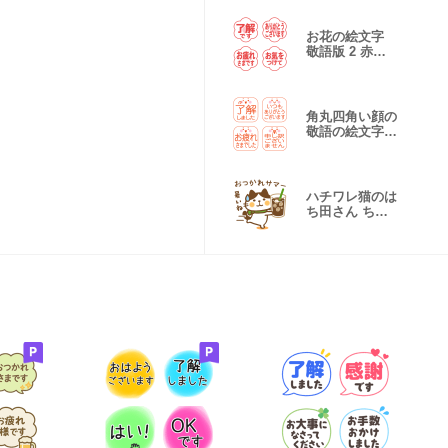
お花の絵文字
敬語版 2 赤色
版
角丸四角い顔の
敬語の絵文字
朱色版
ハチワレ猫のは
ち田さん ちょ
っぴり夏版