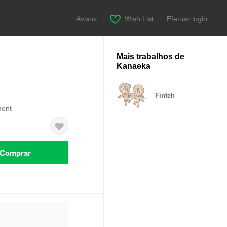
Avisos
|
Wish List
|
Efetuar login
Mais trabalhos de
Kanaeka
Finteh
ment
Comprar