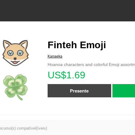
Finteh Emoji
Kanaeka
Hoanoa characters and colorful Emoji assort
US$1.69
Presente
recurso(s) compatível(íveis)