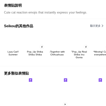
表情貼說明
Cute cat reaction emojis that instantly express your feelings.
Seikou的其他作品
顯示更多
Lazy Cat!!
Pop_Up Shiba
:Together with
"Pop_Up Real
*Moving! C
Summer
Shiba Shiba
Chihuahuas
Shiba Inu
everywher
Gonta
更多類似表情貼