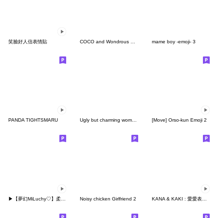
笑臉好人信表情貼
COCO and Wondrous Doodles 1
mame boy -emoji- 3
PANDA TIGHTSMARU
Ugly but charming woman Pictograph
[Move] Orso-kun Emoji 2
▶【夢幻MiLuchy♡】柔柔可愛表情①
Noisy chicken Girlfriend 2
KANA & KAKI : 愛愛表情符號 3