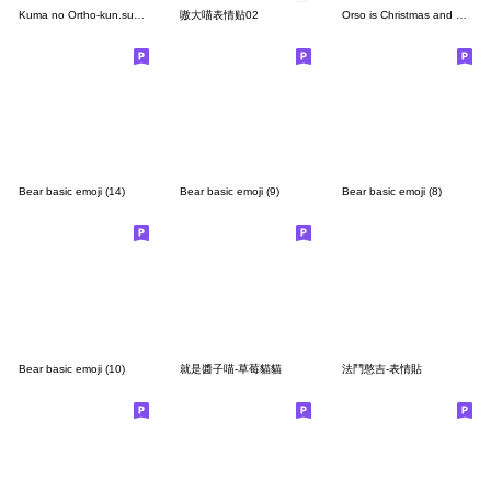
Kuma no Ortho-kun.summer emoji(1)
嗷大喵表情贴02
Orso is Christmas and New Year's Eve 3
Bear basic emoji (14)
Bear basic emoji (9)
Bear basic emoji (8)
Bear basic emoji (10)
就是醬子喵-草莓貓貓
法鬥憨吉-表情貼