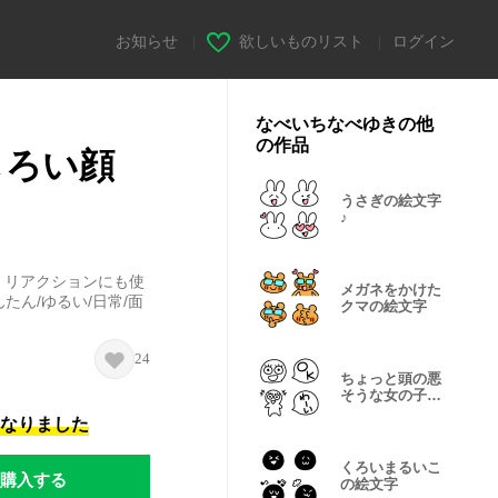
お知らせ
|
欲しいものリスト
|
ログイン
なべいちなべゆきの他
の作品
しろい顔
うさぎの絵文字
♪
。リアクションにも使
メガネをかけた
たん/ゆるい/日常/面
クマの絵文字
24
ちょっと頭の悪
そうな女の子の
絵文字
になりました
くろいまるいこ
購入する
の絵文字