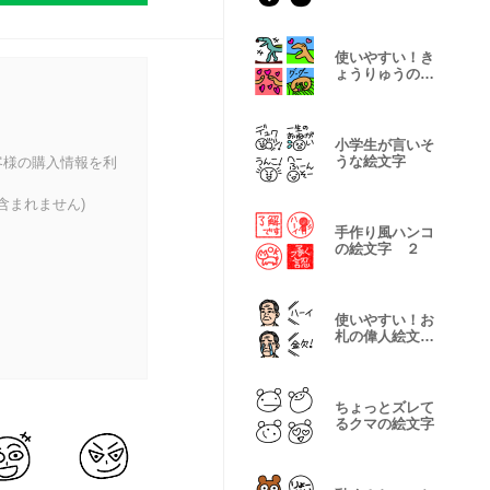
使いやすい！き
ょうりゅうの絵
文字
小学生が言いそ
うな絵文字
客様の購入情報を利
含まれません)
手作り風ハンコ
の絵文字 ２
使いやすい！お
札の偉人絵文
字 ２
ちょっとズレて
るクマの絵文字