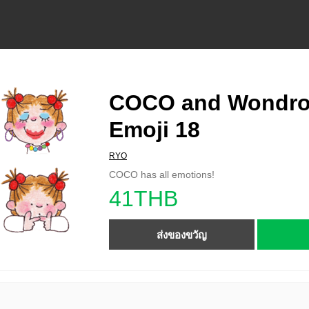
COCO and Wondr
Emoji 18
RYO
COCO has all emotions!
41THB
ส่งของขวัญ