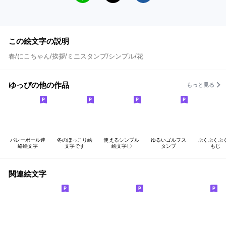
この絵文字の説明
春/にこちゃん/挨拶/ミニスタンプ/シンプル/花
ゆっぴの他の作品
もっと見る
バレーボール連
冬のほっこり絵
使えるシンプル
ゆるいゴルフス
ぷくぷくぷ
絡絵文字
文字です
絵文字〇
タンプ
もじ
関連絵文字