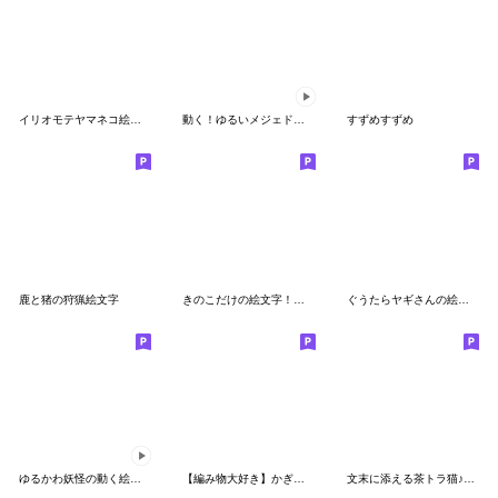
イリオモテヤマネコ絵文字
動く！ゆるいメジェド様と白猫の絵文字
すずめすずめ
鹿と猪の狩猟絵文字
きのこだけの絵文字！毒きのこアリ！
ぐうたらヤギさんの絵文字
ゆるかわ妖怪の動く絵文字
【編み物大好き】かぎ編みの編み図記号
文末に添える茶トラ猫♪絵文字（40種類）