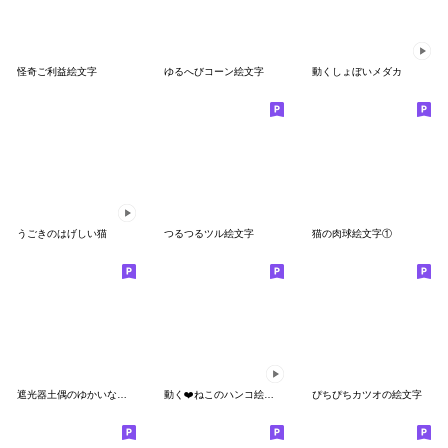
怪奇ご利益絵文字
ゆるへびコーン絵文字
動くしょぼいメダカ
うごきのはげしい猫
つるつるツル絵文字
猫の肉球絵文字①
遮光器土偶のゆかいな絵文字たち
動く❤️ねこのハンコ絵文字
ぴちぴちカツオの絵文字