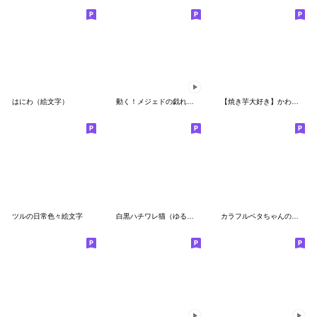
はにわ（絵文字）
動く！メジェドの戯れ【絵文字】
【焼き芋大好き】かわいいさつまいも絵文字
ツルの日常色々絵文字
白黒ハチワレ猫（ゆるめ）
カラフルベタちゃんの絵文字