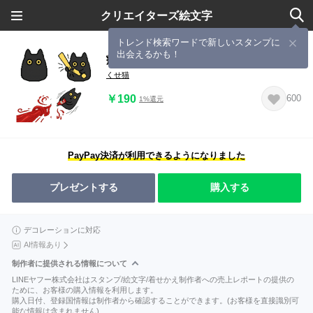
クリエイターズ絵文字
トレンド検索ワードで新しいスタンプに
出会えるかも！
癖猫くせ絵文字
くせ猫
￥190
600
1%還元
PayPay決済が利用できるようになりました
プレゼントする
購入する
デコレーションに対応
AI情報あり
制作者に提供される情報について
LINEヤフー株式会社はスタンプ/絵文字/着せかえ制作者への売上レポートの提供の
ために、お客様の購入情報を利用します。
購入日付、登録国情報は制作者から確認することができます。(お客様を直接識別可
能な情報は含まれません)