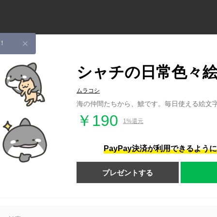
！
シャチの日常色々絵
ムラコシ
海の仲間たちから、鯱です。毎日使える絵文
￥190
1%還元
PayPay決済が利用できるよう
プレゼントする