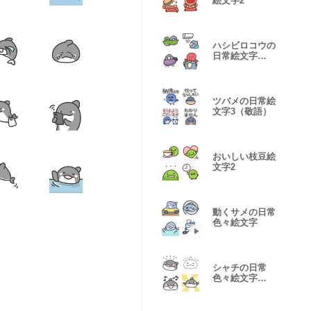
絵文字2
ハシビロコウの
日常絵文字
7（夏）
ツバメの日常絵
文字3（敬語）
おいしい枝豆絵
文字2
動くサメの日常
色々絵文字
シャチの日常
色々絵文字
5（感情）