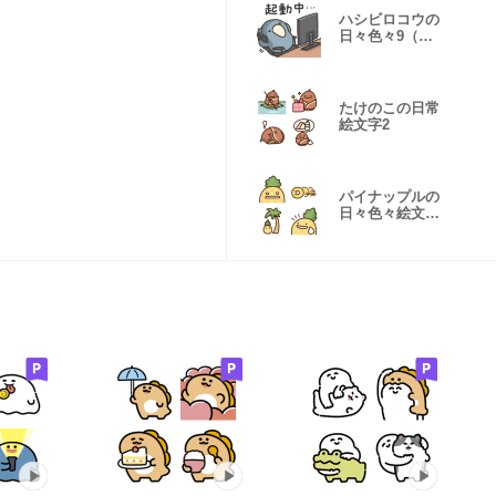
ハシビロコウの
日々色々9（ゲ
ーマー）
たけのこの日常
絵文字2
パイナップルの
日々色々絵文字
2