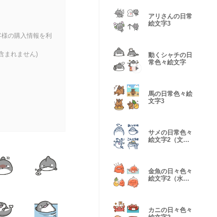
アリさんの日常
絵文字3
客様の購入情報を利
含まれません)
動くシャチの日
常色々絵文字
馬の日常色々絵
文字3
サメの日常色々
絵文字2（文字
入り）
金魚の日々色々
絵文字2（水彩
風）
カニの日々色々