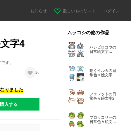
お知らせ
|
欲しいものリスト
|
ログイン
ムラコシの他の作品
文字4
ハシビロコウの
日常絵文字
6（文字入り）
字です。
動くイルカの日
26
常色々絵文字
になりました
フェレットの日
常色々絵文字2
購入する
ブロッコリーの
日常色々絵文字
2