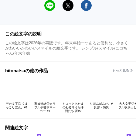
この絵文字の説明
この絵文字は2026年の再販です。年末年始一つあると便利な、小さく
かわいいかわいいスマイルの絵文字です。 シンプル/スマイル/ニコち
ゃん/年末年始
hitonatsuの他の作品
もっと見る
デカ文字◎ くま
家族連絡◎カラ
ちょっとあたま
りぼんぱんだ。#
大人女子♡
っこりぼん。#1
フル手書きマー
のわるそうな仲
災害・防災
フル吹き出し 
カー #1
間たち 夏#2
関連絵文字