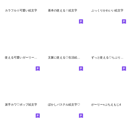
カラフル☆可愛い絵文字
基本の使える！絵文字
ぷっくりかわいい絵文字
使える可愛いガーリー絵文字❤
文脈に使える♡生活絵文字
ずっと使える♡らぶりーえもじ3
派手カワ♡ポップ絵文字
ぼかしパステル絵文字♡
がーりー○ぷちえもじ4