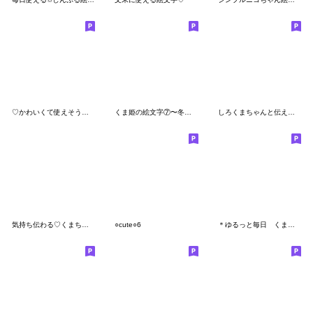
♡かわいくて使えそうな文字♡
くま姫の絵文字⑦〜冬が来た！〜
しろくまちゃんと伝える気持ち♥♥
気持ち伝わる♡くまちゃん絵文字
○cute○6
＊ゆるっと毎日 くまさーん