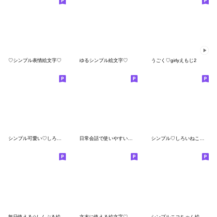
♡シンプル表情絵文字♡
ゆるシンプル絵文字♡
うごく♡girlyえもじ2
シンプル可愛い♡しろくまの絵文字
日常会話で使いやすい絵文字
シンプル♡しろいねこ絵文字
毎日使える✩しんぷる絵文字
文末に使える絵文字♡
シンプルニコちゃん絵文字♡