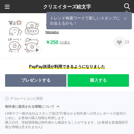
クリエイターズ絵文字
トレンド検索ワードで新しいスタンプに
出会えるかも！
ちびっこにこりん◎絵文字 #2027再販
hitonatsu
￥250
13
1%還元
PayPay決済が利用できるようになりました
プレゼントする
購入する
デコレーションに対応
制作者に提供される情報について
LINEヤフー株式会社はスタンプ/絵文字/着せかえ制作者への売上レポートの提供の
ために、お客様の購入情報を利用します。
購入日付、登録国情報は制作者から確認することができます。(お客様を直接識別可
能な情報は含まれません)