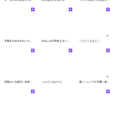
手書きのゆるかわパステルの白くまと茶ぐま
ゆるふわ日常使えるパステル手書き癒しくま
♡うごくえもじ♡
恐竜のいる毎日～気持ちを伝える絵文字
へんてこなひつじ
動く✨シンプル可愛い基本の絵文字