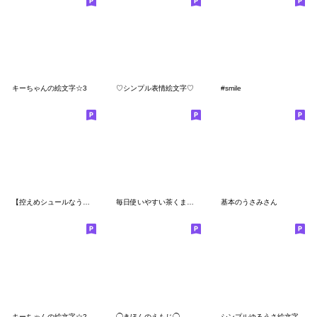
キーちゃんの絵文字☆3
♡シンプル表情絵文字♡
#smile
【控えめシュールなうさたん】
毎日使いやすい茶くまのゆるかわな絵文字
基本のうさみさん
キーちゃんの絵文字☆2
◯きほんのえもじ◯
シンプルゆるうさ絵文字