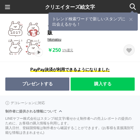
クリエイターズ絵文字
トレンド検索ワードで新しいスタンプに
出会えるかも！
ちびっこうさぎさん◎絵文字 #2027再
販
hitonatsu
￥250
1%還元
PayPay決済が利用できるようになりました
プレゼントする
購入する
デコレーションに対応
制作者に提供される情報について
LINEヤフー株式会社はスタンプ/絵文字/着せかえ制作者への売上レポートの提供の
ために、お客様の購入情報を利用します。
購入日付、登録国情報は制作者から確認することができます。(お客様を直接識別可
能な情報は含まれません)