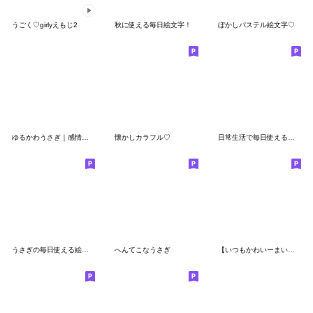
うごく♡girlyえもじ2
秋に使える毎日絵文字！
ぼかしパステル絵文字♡
ゆるかわうさぎ｜感情表現豊かな絵文字
懐かしカラフル♡
日常生活で毎日使える手書きのゆるかわくま
うさぎの毎日使える絵文字
へんてこなうさぎ
【いつもかわいーまいにち絵文字】