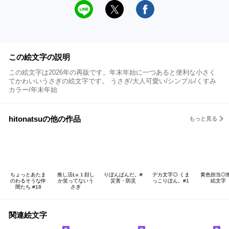
この絵文字の説明
この絵文字は2026年の再販です。年末年始に一つあると便利な小さく
てかわいいうさぎの絵文字です。 うさぎ/大人可愛い/シンプル/くすみ
カラー/年末年始
hitonatsuの他の作品
もっと見る
ちょっとあたま
推し活Lv.１顔し
りぼんぱんだ。#
デカ文字◎ くま
黄色担当◎
のわるそうな仲
か笑ってないう
災害・防災
っこりぼん。#1
絵文字
間たち #18
さぎ
関連絵文字