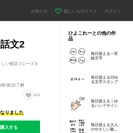
お知らせ
|
欲しいものリスト
|
ログイン
ひよこれーとの他の作
品
話文2
毎日使える一言
絵文字
さしい敬語フレーズを
毎日使える◎ゆ
る文字スタンプ
連絡/返信/了解
416
毎日使える！ゆ
るハンドサイン
になりました
毎日使える大人
購入する
のやさしい敬語