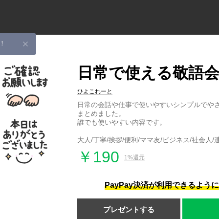
！
日常で使える敬語会
ひよこれーと
日常の会話や仕事で使いやすいシンプルでや
まとめました。
誰でも使いやすい内容です。
大人/丁寧/挨拶/便利/ママ友/ビジネス/社会人/
￥190
1%還元
PayPay決済が利用できるよう
プレゼントする