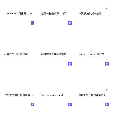
The Butters 可露露 Canela
這是一隻矮袋鼠（打工仔）
椒滴滴的動態表情貼
小夥伴的日常-表情貼
誇獎勳章可愛印章表情貼版本
Brunch Brother 早午餐兄弟陪你每一天！
耍可愛的抱抱鬼:實用表情貼1
Decoration sticker2
軟Q兔兔：動態表情貼 2