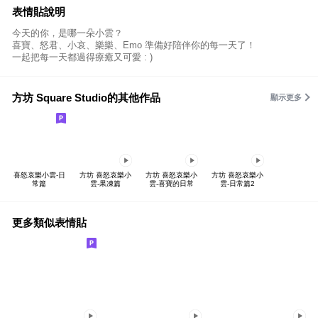
表情貼說明
今天的你，是哪一朵小雲？
喜寶、怒君、小哀、樂樂、Emo 準備好陪伴你的每一天了！
一起把每一天都過得療癒又可愛 : )
方坊 Square Studio的其他作品
顯示更多
喜怒哀樂小雲-日
方坊 喜怒哀樂小
方坊 喜怒哀樂小
方坊 喜怒哀樂小
常篇
雲-果凍篇
雲-喜寶的日常
雲-日常篇2
更多類似表情貼