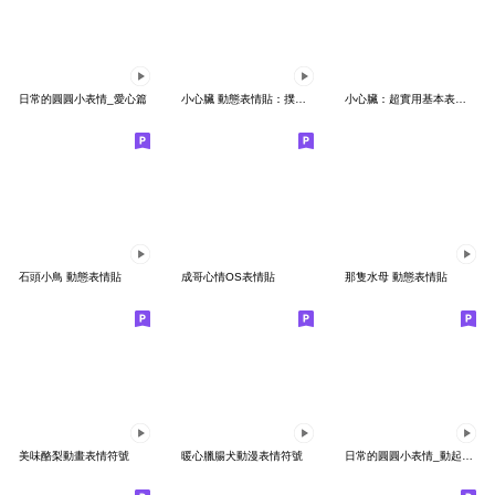
日常的圓圓小表情_愛心篇
小心臟 動態表情貼：撲通撲通跳！
小心臟：超實用基本表情貼
石頭小鳥 動態表情貼
成哥心情OS表情貼
那隻水母 動態表情貼
美味酪梨動畫表情符號
暖心臘腸犬動漫表情符號
日常的圓圓小表情_動起乃啦