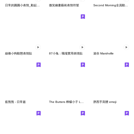
日常的圓圓小表情_動起乃啦3:)
微笑繪畫藝術表情符號
Second Morning全員動態表情貼
線條小狗動態表情貼
87小兔：職場實用表情貼
迷你 Marshville
藍熊熊 - 日常篇
The Butters 檸檬小子 Lemon Boy
胖西手寫體 emoji