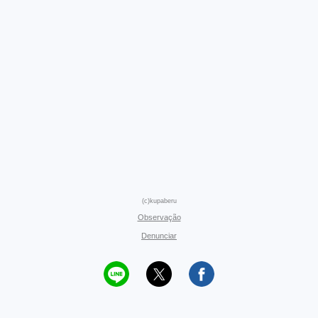
(c)kupaberu
Observação
Denunciar