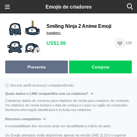
Emojis de criadores
Smiling Ninja 2 Anime Emoji
kupaberu
US$1.99
198
Presente
Comprar
Decorar perfil recurso(s) compatível(íveis)
Quais dados o LINE compartilha com os criadores?
Coletamos dados de compras para relatórios de venda para criadores de conteúdo.
Os relatórios de venda incluem a data de compra e o país ou região do comprador.
Nenhuma informação identificável é incluída nos relatórios.
Recursos compatíveis
A compatibilidade dos recursos pode ser desabilitada a critério do autor.
Os Emojis animados estão disponíveis apenas na versão LINE 11.15.0 e superior