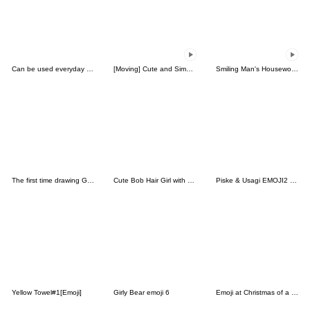
Can be used everyday Kawaii Emoji
[Moving] Cute and Simple Animated Emoji
Smiling Man's Housework Anime Emoji
The first time drawing Graffiti(Emoji)
Cute Bob Hair Girl with Text-Beige-
Piske & Usagi EMOJI2 by Kanahei
Yellow Towel#1[Emoji]
Girly Bear emoji 6
Emoji at Christmas of a cat ear boy