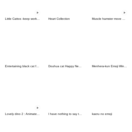
Little Cattos -keep working
Heart Collection
Muscle hamster move Emoji
Entertaining black cat face
Douhua cat Happy New year emoji
Menhera-kun Emoji Winter
Lovely dino 2 : Animated emoji
I have nothing to say to you-Emoji SP2
kaeru no emoji