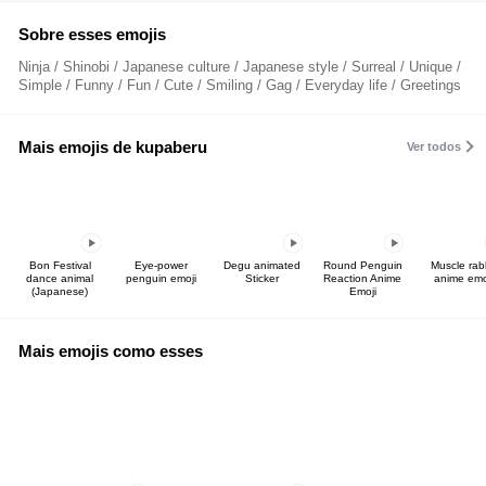
Sobre esses emojis
Ninja / Shinobi / Japanese culture / Japanese style / Surreal / Unique /
Simple / Funny / Fun / Cute / Smiling / Gag / Everyday life / Greetings
Mais emojis de kupaberu
Ver todos
Bon Festival
Eye-power
Degu animated
Round Penguin
Muscle rab
dance animal
penguin emoji
Sticker
Reaction Anime
anime emo
(Japanese)
Emoji
Mais emojis como esses