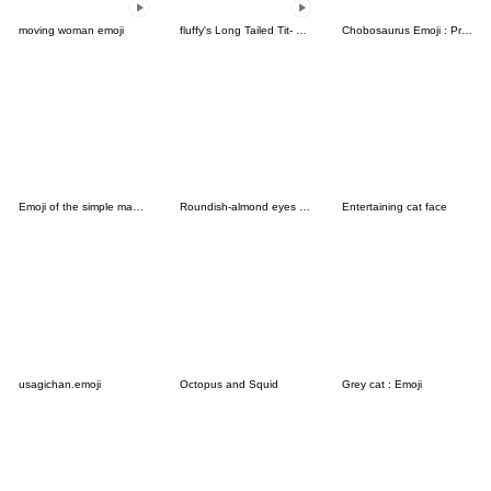
moving woman emoji
fluffy's Long Tailed Tit- with text-
Chobosaurus Emoji : Profession
Emoji of the simple man usable anytime
Roundish-almond eyes girl
Entertaining cat face
usagichan.emoji
Octopus and Squid
Grey cat : Emoji