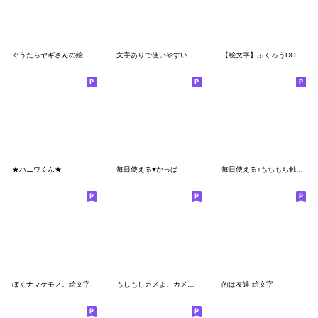
ぐうたらヤギさんの絵文字
文字ありで使いやすい！もちカッパ
【絵文字】ふくろうDONツインズ
★ハニワくん★
毎日使える♥かっぱ
毎日使える♪もちもち触感ちょこうし絵文字
ぼくナマケモノ。絵文字
もしもしカメよ、カメさんよ。#絵文字
的は友達 絵文字