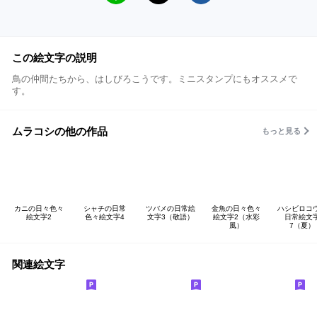
この絵文字の説明
鳥の仲間たちから、はしびろこうです。ミニスタンプにもオススメで
す。
ムラコシの他の作品
もっと見る
カニの日々色々
シャチの日常
ツバメの日常絵
金魚の日々色々
ハシビロコ
絵文字2
色々絵文字4
文字3（敬語）
絵文字2（水彩
日常絵文
風）
7（夏）
関連絵文字