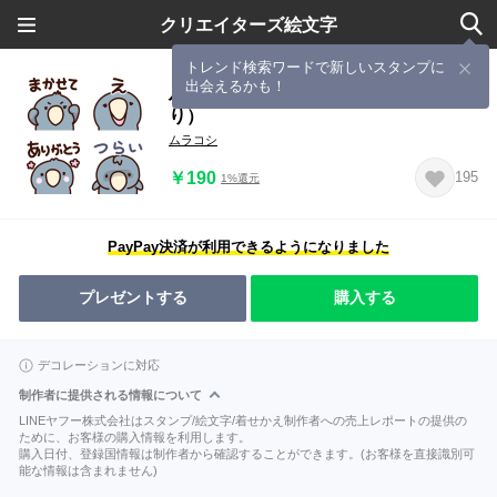
クリエイターズ絵文字
トレンド検索ワードで新しいスタンプに
出会えるかも！
ハシビロコウの日常絵文字6（文字入
り）
ムラコシ
￥190
195
1%還元
PayPay決済が利用できるようになりました
プレゼントする
購入する
デコレーションに対応
制作者に提供される情報について
LINEヤフー株式会社はスタンプ/絵文字/着せかえ制作者への売上レポートの提供の
ために、お客様の購入情報を利用します。
購入日付、登録国情報は制作者から確認することができます。(お客様を直接識別可
能な情報は含まれません)