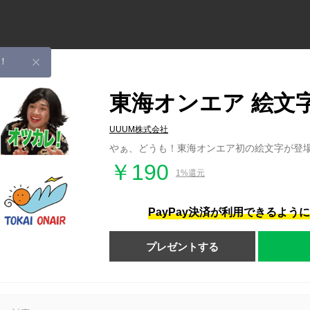
！
東海オンエア 絵文
UUUM株式会社
やぁ、どうも！東海オンエア初の絵文字が登
￥190
1%還元
PayPay決済が利用できるよう
プレゼントする