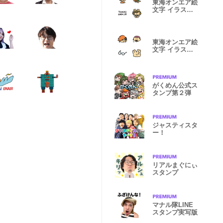
東海オンエア絵
文字 イラスト
vol.1(裏)
東海オンエア絵
文字 イラスト
vol.1(表)
がくめん公式ス
タンプ第２弾
ジャスティスタ
ー！
リアルまぐにぃ
スタンプ
マナル隊LINE
スタンプ実写版