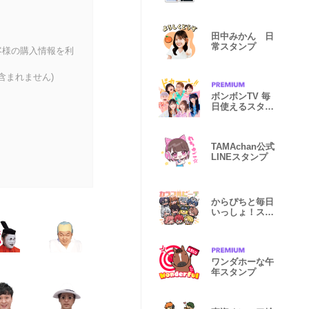
田中みかん 日
常スタンプ
客様の購入情報を利
含まれません)
ボンボンTV 毎
日使えるスタン
プ【第2弾】
TAMAchan公式
LINEスタンプ
からぴちと毎日
いっしょ！スタ
ンプ
ワンダホーな午
年スタンプ