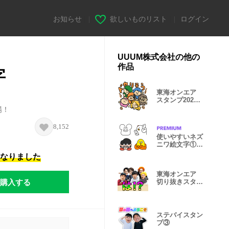
お知らせ
|
欲しいものリスト
|
ログイン
UUUM株式会社の他の
作品
字
東海オンエア
スタンプ2026
イラストver.
場！
8,152
使いやすいネズ
ニワ絵文字①松
尾のアニメ
になりました
東海オンエア
購入する
切り抜きスタン
プ
ステバイスタン
プ③