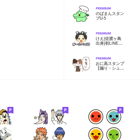
のばまんスタン
プU-5
けえ(佐渡ヶ島
出身)初LINEス
タンプ
おに高スタンプ
【煽り・シュー
ル】