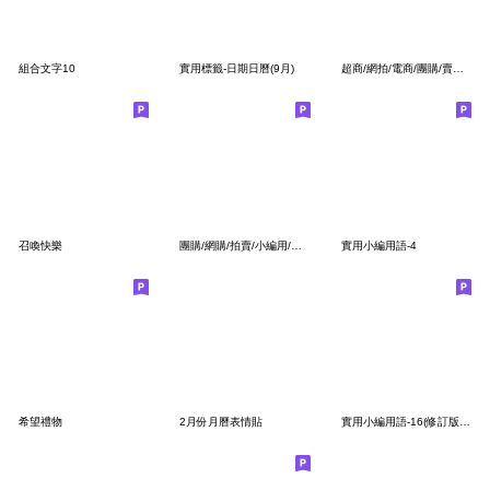
組合文字10
實用標籤-日期日曆(9月)
超商/網拍/電商/團購/賣家專用標籤
召喚快樂
團購/網購/拍賣/小編用/大字貼（2）
實用小編用語-4
希望禮物
2月份月曆表情貼
實用小編用語-16(修訂版本)