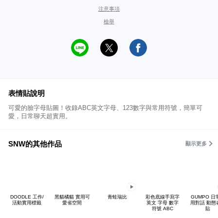
注意事項
檢舉
表情貼說明
可愛的臉字母貼圖！收錄ABC英文字母、123數字與常用符號，簡單可
愛，日常聊天超實用。
SNW的其他作品
顯示更多
DOODLE 工作/
黑貓橘貓 實用可
青蛙瑞比
彩色底線手寫字
GUMPO 日
活動實用標籤
愛省空間
英文 字母 數字
用對話 動態
符號 ABC
貼