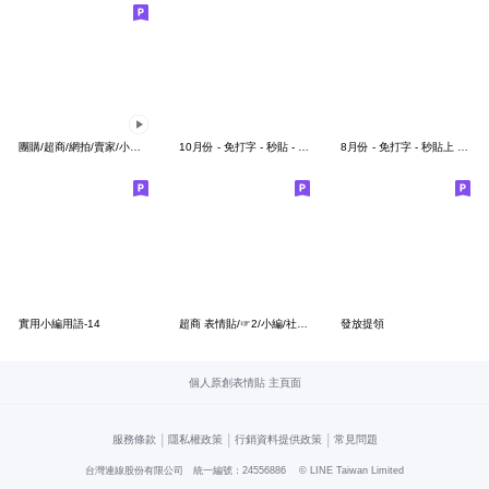
團購/超商/網拍/賣家/小編/專用動態文字貼
10月份 - 免打字 - 秒貼 - 手繪表情貼圖。
8月份 - 免打字 - 秒貼上 - 手繪表情貼圖。
實用小編用語-14
超商 表情貼/☞2/小編/社群/團購/大字/螢光
發放提領
個人原創表情貼 主頁面
|
|
|
服務條款
隱私權政策
行銷資料提供政策
常見問題
台灣連線股份有限公司 統一編號：24556886
© LINE Taiwan Limited