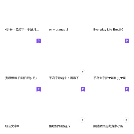
4月份 - 免打字 - 手繪月曆表情貼
only orange 2
Everyday Life Emoji 6
實用標籤-日期日曆(2月)
手寫字動起來：團購下單/電商促銷/賣家推薦
手寫大字貼❤銷售(2)❤團購❤網購❤特賣
組合文字9
藥妝銷售動起乃
團購網拍超商賣家小編專用文字貼