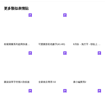
更多類似表情貼
粉紫羅蘭系列超商快速回覆用語<手寫拼接2>
可愛圓形彩色數字(41-80)
9月份 - 免打字 - 秒貼上 - 手繪表情貼圖。
圓滾滾單字符號2-防疫篇
全家南京專用 02
康小編實用2