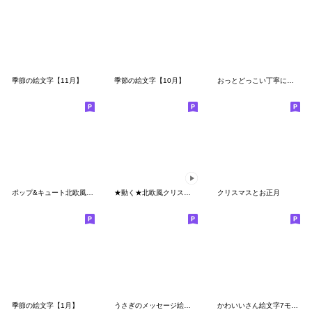
季節の絵文字【11月】
季節の絵文字【10月】
おっとどっこい丁寧にお断り絵文字
ポップ&キュート北欧風 絵文字(ver13)
★動く★北欧風クリスマス絵文字
クリスマスとお正月
季節の絵文字【1月】
うさぎのメッセージ絵文字、ちょい夏
かわいいさん絵文字7モノクロ