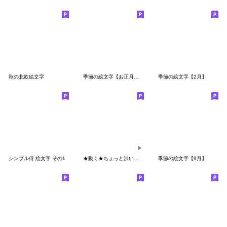
秋の北欧絵文字
季節の絵文字【お正月】改訂版
季節の絵文字【2月】
シンプル侍 絵文字 その1
★動く★ちょっと渋い和柄の絵文字
季節の絵文字【9月】