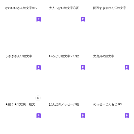
かわいいさん絵文字9ハロウィン
大人っぽい絵文字②夏と夜空とネコの影
関西すきやねん♡絵文字
うさぎさん♡絵文字
いろどり絵文字２♡秋
文房具の絵文字
★動く★北欧風 絵文字 VER2
ぱんだのメッセージ絵文字、ちょい夏
めっせーじえもじ 03