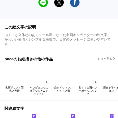
この絵文字の説明
ぷくっと立体感のあるシール風になった名画キャラクターの絵文字。
かわいい表情とシンプルな表現で、日常のメッセージに使いやすいで
す
pocaのお絵描きの他の作品
もっと見る
名画ポリス！罪
ハシビロコウの
白タイツマン、
動く！名画バレ
歴史を学べ
名と判決
文字なしアニメ
ちくっと毒
ーボールスタン
タンプ
ーション
プ
関連絵文字