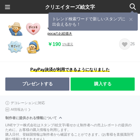
クリエイターズ絵文字
トレンド検索ワードで新しいスタンプに
出会えるかも！
ぷくぷく名画えもじ★第一弾
pocaのお絵描き
￥190
26
1%還元
PayPay決済が利用できるようになりました
プレゼントする
購入する
デコレーションに対応
AI情報あり
制作者に提供される情報について
LINEヤフー株式会社はスタンプ/絵文字/着せかえ制作者への売上レポートの提供の
ために、お客様の購入情報を利用します。
購入日付、登録国情報は制作者から確認することができます。(お客様を直接識別可
能な情報は含まれません)