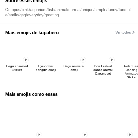
Sobre esses emojis
Octopus/pink/aquarium/fish/animal/surreal/unique/simple/funny/fun/cut
e/smile/gag/everyday/greeting
Mais emojis de kupaberu
Ver todos
Degu animated
Eye-power
Degu animated
Bon Festival
Polar Bea
Sticker
penguin emoji
emoji
dance animal
Dancing
(Japanese)
Animate
Sticker
Mais emojis como esses