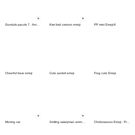
Gunduls paculs 7 : Animated emoji
Kiwi bird cartoon emoji
PP mini Emoji-8
Cheerful bear emoji
Cute axolotl emoji
Frog cute Emoji
Moving cat
Smiling salaryman anime emoji
Chobosaurus Emoji : Profession