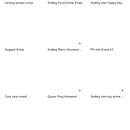
moving woman emoji
Smiling Food Anime Emoji
Smiling man happy day emoji
Nuggett Emoji
Smiling Man's Housework Anime Emoji
PP mini Emoji-14
Cute bear emoji*
Quaso Frog Animated Emoji 1 - new
Smiling dancing anime emoji 2