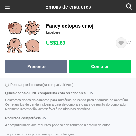
Emojis de criadores
Fancy octopus emoji
kupaberu
US$1.69
77
Presente
Comprar
Decorar perfil recurso(s) compatível(íveis)
Quais dados o LINE compartilha com os criadores?
Coletamos dados de compras para relatórios de venda para criadores de conteúdo.
Os relatórios de venda incluem a data de compra e o país ou região do comprador.
Nenhuma informação identificável é incluída nos relatórios.
Recursos compatíveis
A compatibilidade dos recursos pode ser desabilitada a critério do autor.
Toque em um emoji para uma pré-visualização.