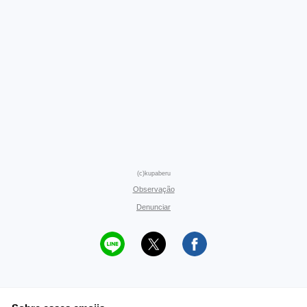
(c)kupaberu
Observação
Denunciar