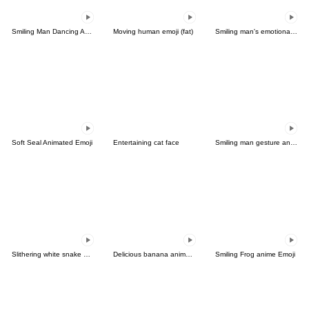
Smiling Man Dancing Anime Emoji
Moving human emoji (fat)
Smiling man's emotional explosion Emoji
Soft Seal Animated Emoji
Entertaining cat face
Smiling man gesture animated emoji
Slithering white snake emoji
Delicious banana animated emoji
Smiling Frog anime Emoji